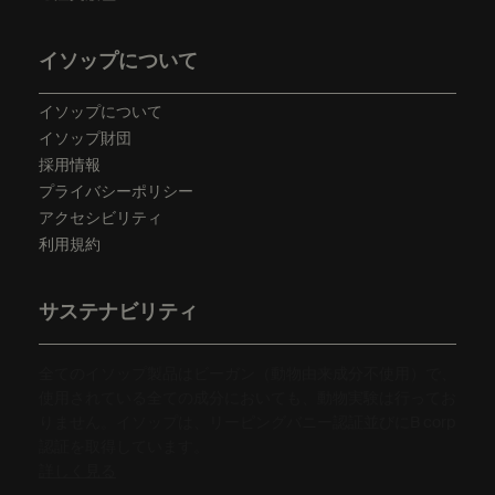
イソップについて
イソップについて
イソップ財団
採用情報
プライバシーポリシー
アクセシビリティ
利用規約
サステナビリティ
全てのイソップ製品はビーガン（動物由来成分不使用）で、
使用されている全ての成分においても、動物実験は行ってお
りません。イソップは、リーピングバニー認証並びにB corp
認証を取得しています。
詳しく見る