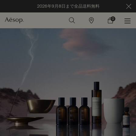
2026年9月8日まで全品送料無料
0
店
カ
0 カート内の製
舗
ー
ト
メインコンテンツ