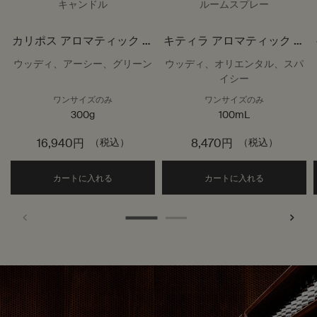
キャンドル
ルームスプレー
カリポス アロマティック キ
キティラ アロマティック ル
ャンドル
ームスプレー
ウッディ、アーシー、グリーン
ウッディ、オリエンタル、スパ
イシー
ワンサイズのみ
ワンサイズのみ
300g
100mL
16,940円
（税込）
8,470円
（税込）
Add the カリポス アロマティック キャンドル to
Add the
カートに入れる
カートに入れる