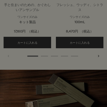
ルームスプレー
手と住まいのための、かぐわし
フレッシュ、ウッディ、シトラ
いアンサンブル
ス
ワンサイズのみ
ワンサイズのみ
キット製品
100mL
17,160円
（税込）
8,470円
（税込）
Add the バスルームアバンダンス to cart
Add the
カートに入れる
カートに入れる