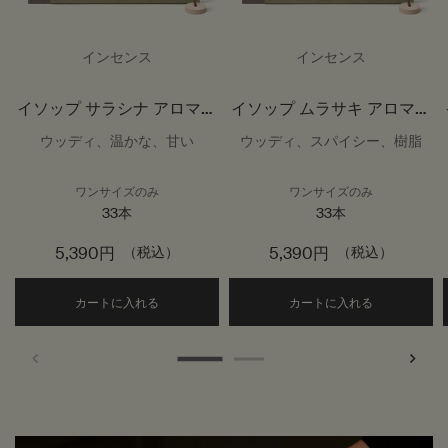
インセンス
インセンス
イソップ サラシナ アロマテ
イソップ ムラサキ アロマテ
ィック インセンス
ィック インセンス
ウッディ、温かな、甘い
ウッディ、スパイシー、樹脂
ワンサイズのみ
ワンサイズのみ
33本
33本
5,390円
（税込）
5,390円
（税込）
Add the イソップ サラシナ アロマティック イン
Add the
カートに入れる
カートに入れる