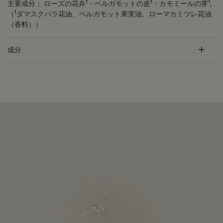
1
1
1
主要成分：
ローズの花弁
・ベルガモットの皮
・カモミールの芽
,
1
（
ダマスクバラ花油、ベルガモット果実油、ローマカミツレ花油
（香料））
成分
PDP Customer Service Banner
適用する方法