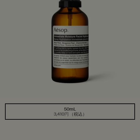
50mL
1つのサイズが利用可能
選択済み
, 1/1
3,410円
（税込）