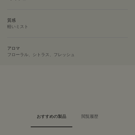
質感
軽いミスト
アロマ
フローラル、シトラス、フレッシュ
PDP Video Fullscreen Flowplayer
PDP Slice 40/60
PDP Slice 60/40
PDP carousel range
PDP FAQ
PDP carousel with text
PDP Video Flowplayer just on mobile
PDP Slot with tabs
おすすめの製品
閲覧履歴