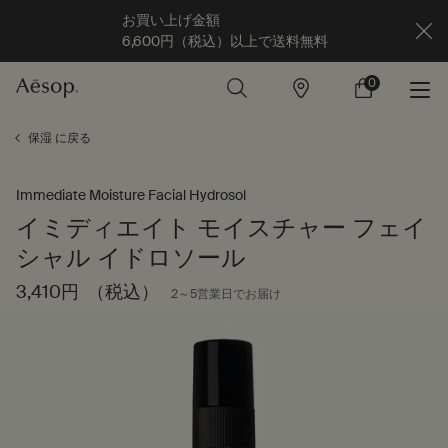
お買い上げ金額
6,600円（税込）以上で送料無料
0
店
カ
0 カート内の製
舗
ー
ト
メインコンテンツ
保湿 に戻る
Immediate Moisture Facial Hydrosol
イミディエイト モイスチャー フェイ
シャル イドロソール
3,410円
（税込）
2～5営業日でお届け