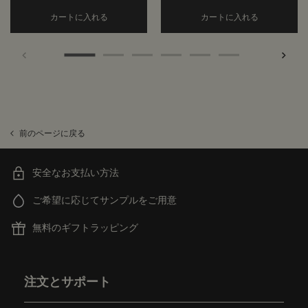
Add the コントロール to cart
Add the
カートに入れる
カートに入れる
前のページに戻る
安全なお支払い方法
ご希望に応じてサンプルをご用意
無料のギフトラッピング
フッターナビゲーション
注文とサポート