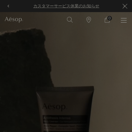
カスタマーサービス休業のお知らせ
メインコンテンツ
0
店
カ
0 カート内の製
舗
ー
ト