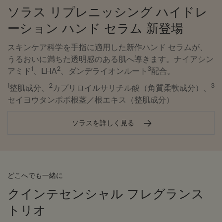
ソラス リプレニッシング ハイドレ
ーション ハンド セラム 新登場
スキンケア科学を手指に適用した新作ハンド セラムが、
うるおいに満ちた透明感のある肌へ導きます。ナイアシン
1
2
3
アミド
、LHA
、ダンデライオンルート
配合。
1
2
3
整肌成分、
カプリロイルサリチル酸（角質柔軟成分）、
セイヨウタンポポ根茎／根エキス（整肌成分）
ソラスを詳しく見る
どこへでも一緒に
クインテセンシャル フレグランス
トリオ