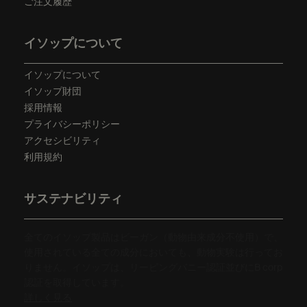
ご注文履歴
イソップについて
イソップについて
イソップ財団
採用情報
プライバシーポリシー
アクセシビリティ
利用規約
サステナビリティ
全てのイソップ製品はビーガン（動物由来成分不使用）で、
使用されている全ての成分においても、動物実験は行ってお
りません。イソップは、リーピングバニー認証並びにB corp
認証を取得しています。
詳しく見る