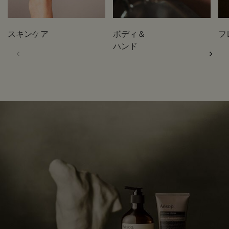
スキンケア
ボディ＆
フ
ハンド