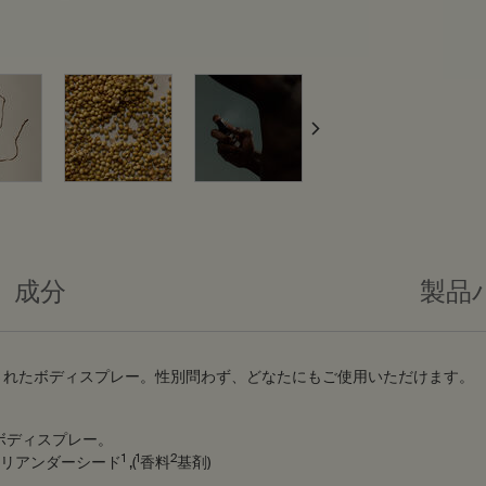
成分
製品
されたボディスプレー。性別問わず、どなたにもご使用いただけます。
ボディスプレー。
1
1
2
コリアンダーシード
,(
香料
基剤)