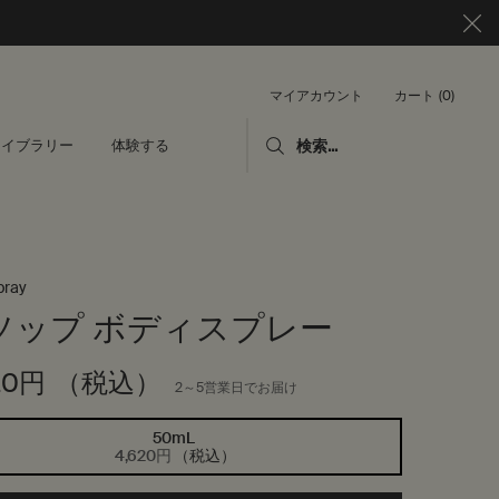
カート
0
マイアカウント
0 カート内の製品
ライブラリー
体験する
検索...
pray
ソップ ボディスプレー
20円
（税込）
2～5営業日でお届け
50mL
選択済み
, 1/1
4,620円
（税込）