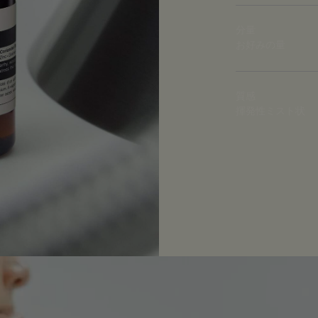
分量
お好みの量
質感
揮発性ミスト状