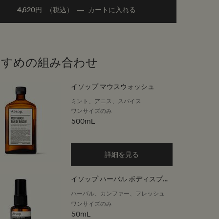
4,620円
（税込）
―
カートに入れる
Add the イソップ ボディスプ
すすめの組み合わせ
イソップ マウスウォッシュ
ミント、アニス、スパイス
ワンサイズのみ
500mL
詳細を見る
イソップ ハーバル ボディスプレ
ー
ハーバル、カンファー、フレッシュ
ワンサイズのみ
50mL