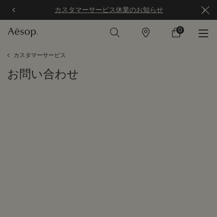
カスタマーサービス休業のお知らせ
0
店
カ
0 カート内の製
舗
ー
ト
メインコンテンツ
カスタマーサービス
お問い合わせ