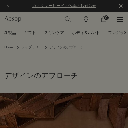
カスタマーサービス休業のお知らせ
0
店
カ
0 カート内の製
舗
ー
ト
メインコンテンツ
新製品
ギフト
スキンケア
ボディ＆ハンド
フレグラン
Home
ライブラリー
デザインのアプローチ
デザインのアプローチ