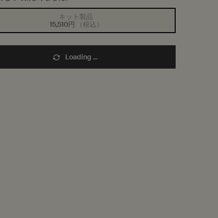
キット製品
選択済み
商品バリエーションは在庫切れです,
, 1/1
15,510円
（税込）
Loading ...