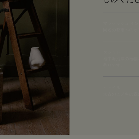
マラケッシュ イ
同名の都市へのオ
タシット
地中海沿岸の植物
香りです。
ヒュイル
太古のヒノキの森