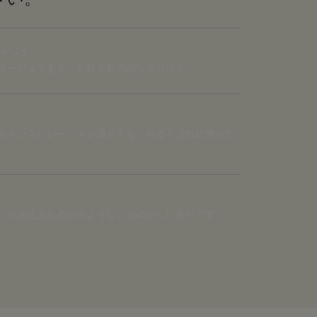
ンテンス
マージュである、芳醇で魅惑的な香りです。
をインスピレーション源とする、明るく活気に満ちた
に引き込まれるかのような、心ゆかしい香りです。