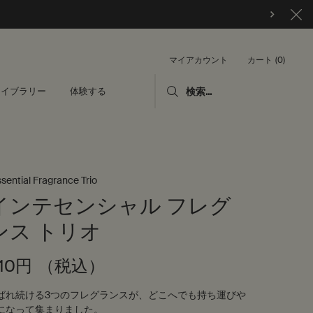
カート
0
マイアカウント
0 カート内の製品
ライブラリー
体験する
検索...
sential Fragrance Trio
インテセンシャル フレグ
ンス トリオ
510円
（税込）
ばれ続ける3つのフレグランスが、どこへでも持ち運びや
になって集まりました。