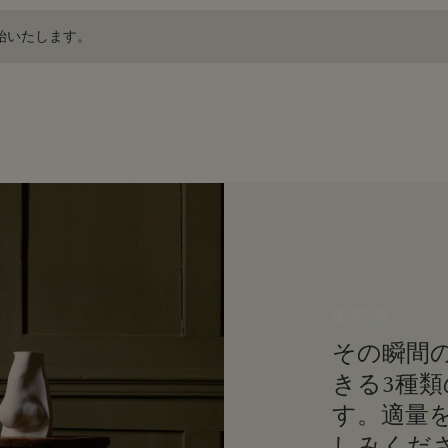
開始いたします。
使用方法
その瞬間
きる3種
す。適量
しみくだ