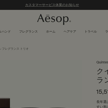
カスタマーサービス休業のお知らせ
＆ハンド
フレグランス
ホーム
ヘアケア
トラベル
 フレグランス トリオ
Quintes
ク
ラ
15,
長年選
すい形