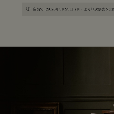
店舗では2026年5月25日（月）より順次販売を
PDP Customer Service Banner
適用する方法