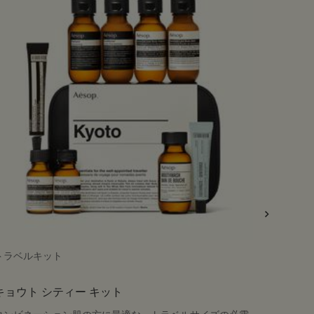
トラベルキット
魅惑的な
キョウト シティー キット
アバヴ