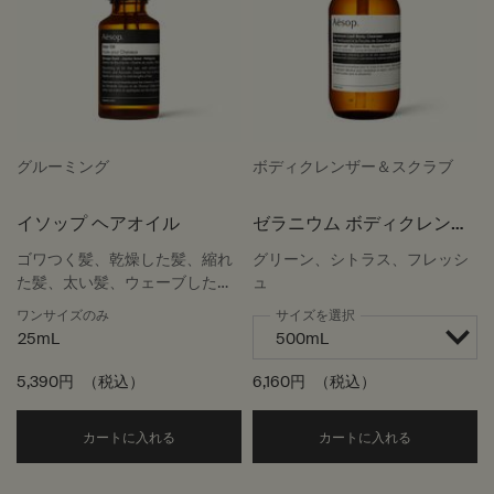
グルーミング
ボディクレンザー＆スクラブ
イソップ ヘアオイル
ゼラニウム ボディクレンザ
ー
ゴワつく髪、乾燥した髪、縮れ
グリーン、シトラス、フレッシ
た髪、太い髪、ウェーブした髪
ュ
に
ワンサイズのみ
サイズを選択
25mL
5,390円
（税込）
6,160円
（税込）
Add the イソップ ヘアオイル to cart
Add the
カートに入れる
カートに入れる