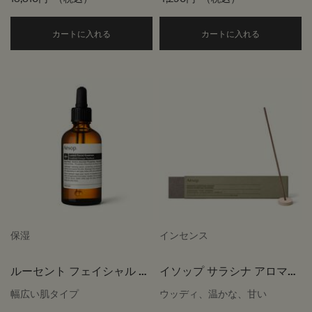
モーニング インヴィゴレーション
Add the
カートに入れる
カートに入れる
保湿
インセンス
ルーセント フェイシャル エ
イソップ サラシナ アロマテ
ッセンス
ィック インセンス
幅広い肌タイプ
ウッディ、温かな、甘い