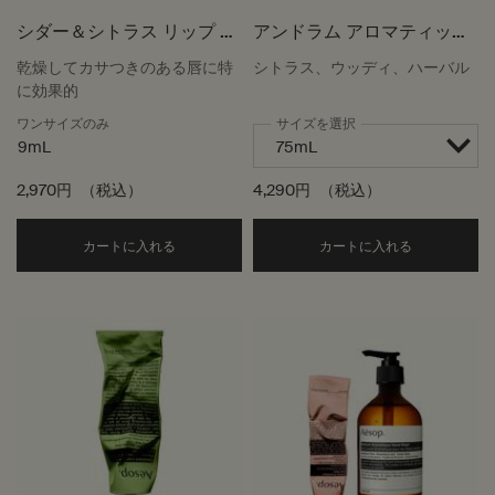
シダー＆シトラス リップ ト
アンドラム アロマティック
リートメント
ハンドバーム
乾燥してカサつきのある唇に特
シトラス、ウッディ、ハーバル
に効果的
ワンサイズのみ
サイズを選択
9mL
2,970円
（税込）
4,290円
（税込）
Add the シダー＆シトラス リップ トリートメント
Add the
カートに入れる
カートに入れる