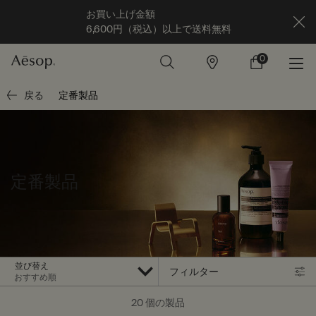
お買い上げ金額
6,600円（税込）以上で送料無料
0
店
カ
0 カート内の製
舗
ー
ト
メインコンテンツ
戻る
定番製品
定番製品
並び替え
フィルター
フィルターメニュー
20 個の製品