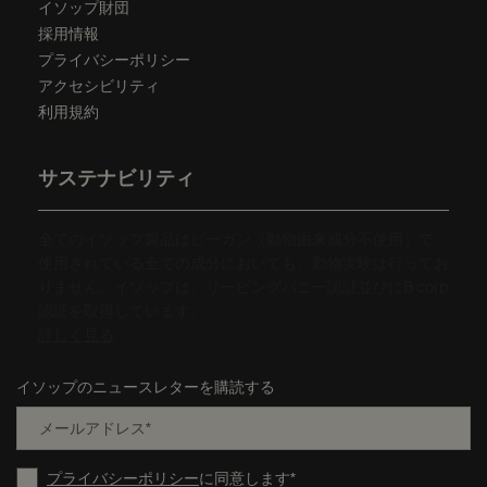
イソップ財団
採用情報
プライバシーポリシー
アクセシビリティ
利用規約
サステナビリティ
全てのイソップ製品はビーガン（動物由来成分不使用）で、
使用されている全ての成分においても、動物実験は行ってお
りません。イソップは、リーピングバニー認証並びにB corp
認証を取得しています。
詳しく見る
イソップのニュースレターを購読する
メールアドレス
*
プライバシーポリシー
に同意します
*