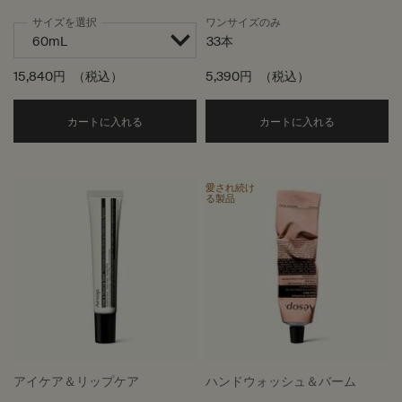
サイズを選択
ワンサイズのみ
33本
15,840円
（税込）
5,390円
（税込）
Add the ルーセント フェイシャル エッセンス to
Add the
カートに入れる
カートに入れる
愛され続け
る製品
アイケア＆リップケア
ハンドウォッシュ＆バーム