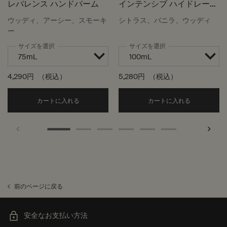
レバレンス ハンドバーム
インテンシブ ハイドレーテ
ィング ボディバーム
ウッディ、アーシー、スモーキ
シトラス、バニラ、ウッディ
ー
サイズを選択
サイズを選択
4,290円
（税込）
5,280円
（税込）
Add the レバレンス ハンドバーム to cart
Add the
カートに入れる
カートに入れる
前のページに戻る
安全なお支払い方法