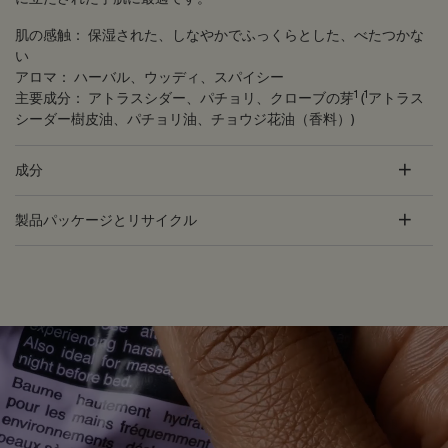
肌の感触：
保湿された、しなやかでふっくらとした、べたつかな
い
アロマ：
ハーバル、ウッディ、スパイシー
1
1
主要成分：
アトラスシダー、パチョリ、クローブの芽
(
アトラス
シーダー樹皮油、パチョリ油、チョウジ花油（香料）)
成分
製品パッケージとリサイクル
PDP Customer Service Banner
適用する方法