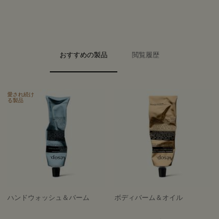
PDP Video Fullscreen Flowplayer
PDP Slice 40/60
PDP Slice 60/40
PDP carousel range
PDP FAQ
PDP carousel with text
おすすめの製品
閲覧履歴
PDP Video Flowplayer just on mobile
PDP Slot with tabs
愛され続け
る製品
ハンドウォッシュ＆バーム
ボディバーム＆オイル