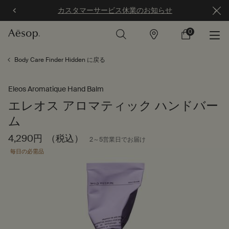
カスタマーサービス休業のお知らせ
0
店
カ
0 カート内の製
舗
ー
ト
メインコンテンツ
Body Care Finder Hidden に戻る
Eleos Aromatique Hand Balm
エレオス アロマティック ハンドバー
ム
4,290円
（税込）
2～5営業日でお届け
毎日の必需品