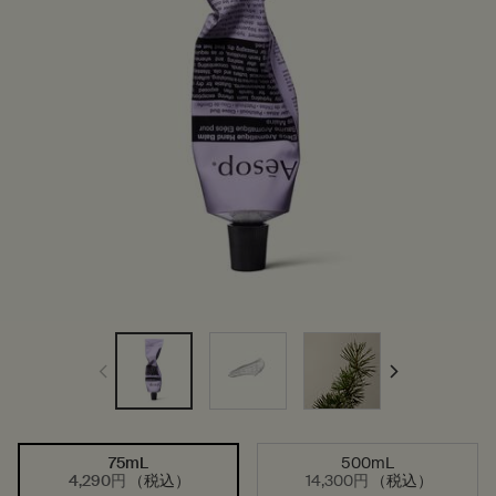
75mL
500mL
サイズを選択してください
選択済み
, 1/2
選択済み
, 2/2
4,290円
（税込）
14,300円
（税込）