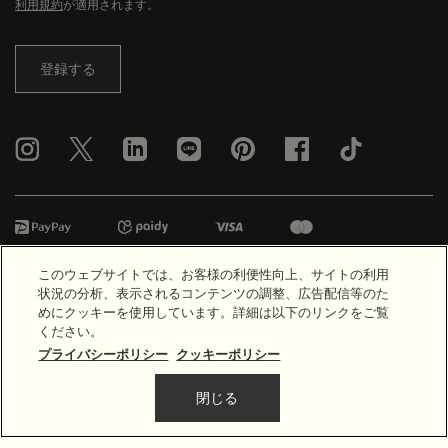
利用規約
が適用されます。
登録する
楽天ペイ
代金引換
このウェブサイトでは、お客様の利便性向上、サイトの利用
状況の分析、表示されるコンテンツの調整、広告配信等のた
めにクッキーを使用しています。詳細は以下のリンクをご覧
© Aesop
ください。
プライバシーポリシー
クッキーポリシー
利用規約
プライバシーポリシー
特定商取引法に基づく表示
なりすましアカウントに対するご注意のお願い
全製品一覧
サイトマップ
閉じる
4,290円
（税込）
―
カートに入れる
Add the エレ