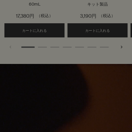
60mL
キット製品
17,380円
（税込）
3,190円
（税込）
Add the ルーセント フェイシャル ナイト マスク 
Add the
カートに入れる
カートに入れる