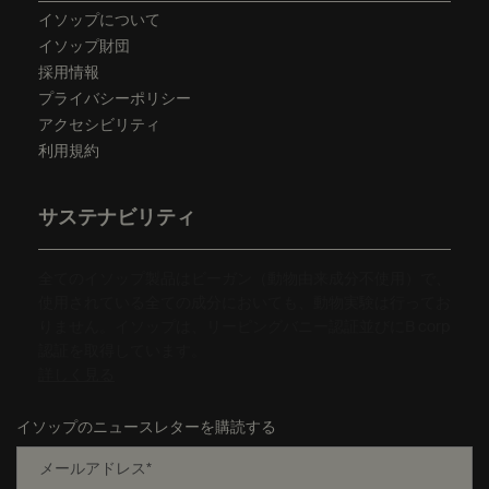
イソップについて
イソップ財団
採用情報
プライバシーポリシー
アクセシビリティ
利用規約
サステナビリティ
全てのイソップ製品はビーガン（動物由来成分不使用）で、
使用されている全ての成分においても、動物実験は行ってお
りません。イソップは、リーピングバニー認証並びにB corp
認証を取得しています。
詳しく見る
イソップのニュースレターを購読する
メールアドレス
*