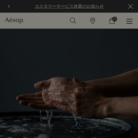
カスタマーサービス休業のお知らせ
0
店
カ
0 カート内の製
舗
ー
ト
メインコンテンツ