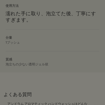
使用方法
濡れた手に取り、泡立てた後、丁寧にす
すぎます。
分量
1プッシュ
質感
泡立ちの少ない透明ジェル状
PDP Video Fullscreen Flowplayer
よくある質問
アンドラム アロマティック ハンドウォッシュはどんな