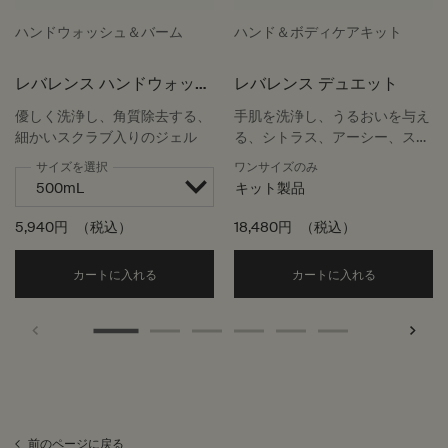
ハンドウォッシュ＆バーム
ハンド＆ボディケアキット
レバレンス ハンドウォッシ
レバレンス デュエット
ュ
優しく洗浄し、角質除去する、
手肌を洗浄し、うるおいを与え
細かいスクラブ入りのジェル
る、シトラス、アーシー、スモ
ーキーな香りのデュオ
サイズを選択
ワンサイズのみ
キット製品
5,940円
（税込）
18,480円
（税込）
Add the レバレンス ハンドウォッシュ to cart
Add the
カートに入れる
カートに入れる
前のページに戻る