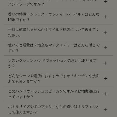
ハンドソープですか？
PDP Slice 40/60
PDP Slice 60/40
PDP carousel range
PDP FAQ
香りの特徴（シトラス・ウッディ・ハーバル）はどんな
印象ですか？
手肌は乾燥しませんか？マイルド処方について教えてく
ださい。
使い方と適量は？泡立ちやテクスチャーはどんな感じで
すか？
レスレクション ハンドウォッシュとの違いはあります
か？
どんなシーンや場所におすすめですか？キッチンや洗面
所でも使えますか？
このハンドウォッシュはビーガンですか？動物実験は行
っていますか？
ボトルサイズやポンプあり／なしの違いは？リフィルと
して使えますか？