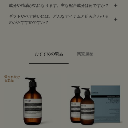
成分や精油が気になります。主な配合成分は何ですか？
ギフトやペア使いには、どんなアイテムと組み合わせる
のがおすすめですか？
PDP carousel with text
おすすめの製品
閲覧履歴
PDP Video Flowplayer just on mobile
PDP Slot with tabs
愛され続け
る製品