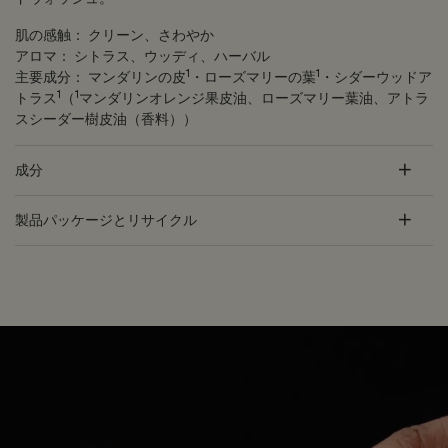
肌の感触：
クリーン、さわやか
アロマ：
シトラス、ウッディ、ハーバル
1
1
主要成分：
マンダリンの皮
・ローズマリーの葉
・シダーウッドア
1
1
トラス
（
マンダリンオレンジ果皮油、ローズマリー葉油、アトラ
スシーダー樹皮油（香料））
成分
製品パッケージとリサイクル
PDP Customer Service Banner
適用する方法