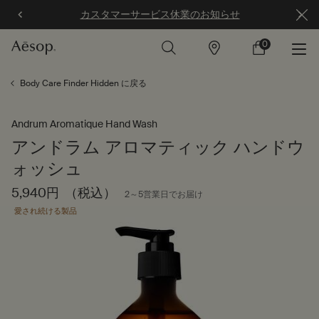
カスタマーサービス休業のお知らせ
0
店
カ
0 カート内の製
舗
ー
ト
メインコンテンツ
Body Care Finder Hidden に戻る
Andrum Aromatique Hand Wash
アンドラム アロマティック ハンドウ
ォッシュ
5,940円
（税込）
2～5営業日でお届け
愛され続ける製品