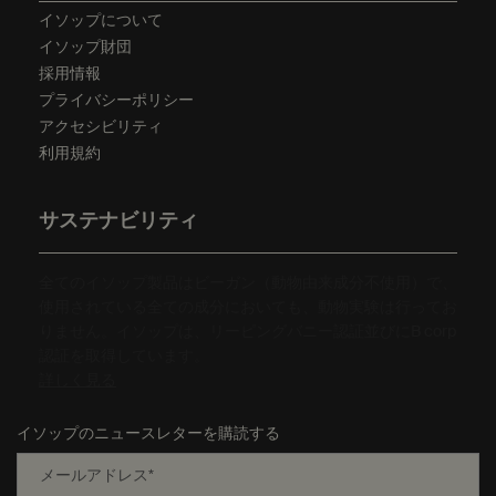
イソップについて
イソップ財団
採用情報
プライバシーポリシー
アクセシビリティ
利用規約
サステナビリティ
全てのイソップ製品はビーガン（動物由来成分不使用）で、
使用されている全ての成分においても、動物実験は行ってお
りません。イソップは、リーピングバニー認証並びにB corp
認証を取得しています。
詳しく見る
イソップのニュースレターを購読する
メールアドレス
*