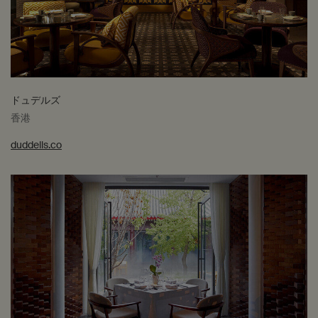
ドュデルズ
香港
duddells.co