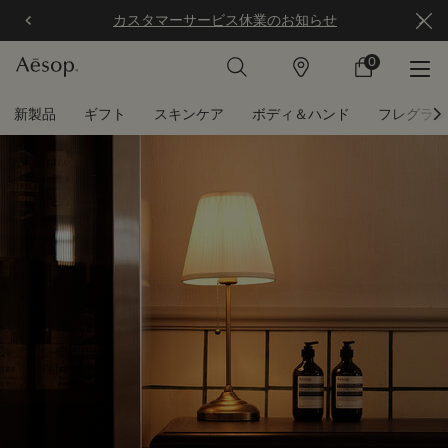
カスタマーサービス休業のお知らせ
0
店
カ
0 カート内の製
舗
ー
ト
メインコンテンツ
新製品
ギフト
スキンケア
ボディ＆ハンド
フレグラン