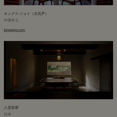
キングス ジョイ（京兆尹）
中国本土
kingsjoy.com
八雲茶寮
日本