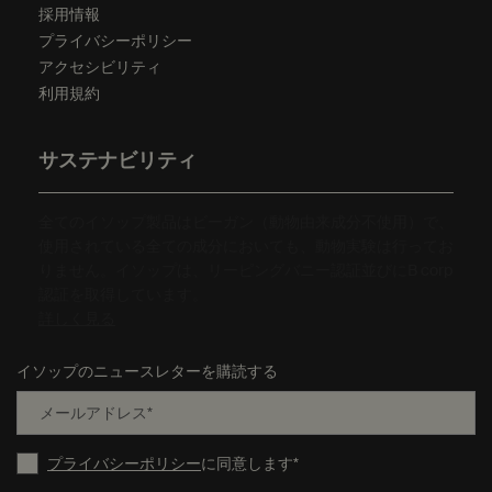
採用情報
プライバシーポリシー
アクセシビリティ
利用規約
サステナビリティ
全てのイソップ製品はビーガン（動物由来成分不使用）で、
使用されている全ての成分においても、動物実験は行ってお
りません。イソップは、リーピングバニー認証並びにB corp
認証を取得しています。
詳しく見る
イソップのニュースレターを購読する
メールアドレス
*
プライバシーポリシー
に同意します
*