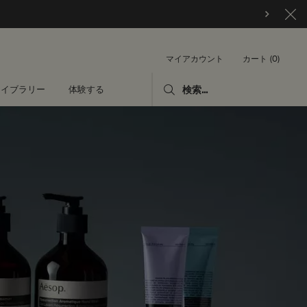
カート
0
マイアカウント
0 カート内の製品
ライブラリー
体験する
検索...