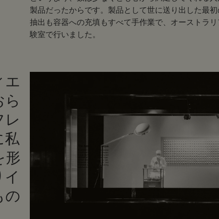
製品だったからです。製品として世に送り出した最初
抽出も容器への充填もすべて手作業で、オーストラリ
験室で行いました。
ィエ
おら
フレ
に私
を形
りイ
もの