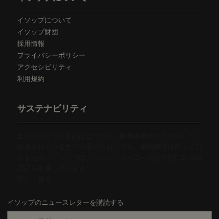
イソップについて
イソップ財団
採用情報
プライバシーポリシー
アクセシビリティ
利用規約
サステナビリティ
全てのイソップ製品はビーガン（動物由来成分不使用）で、
使用されている全ての成分においても、動物実験は行ってお
りません。イソップは、リーピングバニー認証並びにB corp
認証を取得しています。
詳しく見る
イソップのニュースレターを購読する