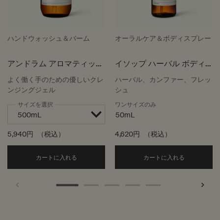
ハンドウォッシュ＆バーム
オーラルケア＆ボディスプレー
アンドラム アロマティック
イソップ ハーバル ボディ
ハンドウォッシュ
スプレー
よく働く手のための優しいクレ
ハーバル、カンファー、フレッ
ンジングジェル
シュ
サイズを選択
ワンサイズのみ
50mL
5,940円
（税込）
4,620円
（税込）
Add the アンドラム アロマティック ハンドウォッ
Add the
カートに入れる
カートに入れる