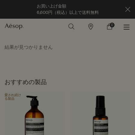
お買い上げ金額
6,600円（税込）以上で送料無料
0
店
カ
0 カート内の製
舗
ー
ト
メインコンテンツ
結果が見つかりません
おすすめの製品
愛され続け
る製品