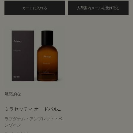
Add the イーディシス オードパルファム to ca
マラケ
カートに入れる
入荷案内メールを受け取る
魅惑的な
ミラセッティ オードパルフ
ァム
ラブダナム・アンブレット・ベ
ンゾイン