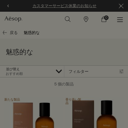
カスタマーサービス休業のお知らせ
0
店
カ
0 カート内の製
舗
ー
ト
メインコンテンツ
戻る
魅惑的な
魅惑的な
並び替え
フィルター
フィルターメニュー
5 個の製品
新たな製品
香り高い製
品