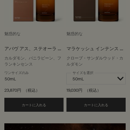
魅惑的な
魅惑的な
アバヴ アス、ステオーラ オ
マラケッシュ インテンス オ
ードパルファム
ードパルファム
カルダモン、バニラビーン、フ
クローブ・サンダルウッド・カ
ランキンセンス
ルダモン
ワンサイズのみ
サイズを選択
50mL
23,870円
（税込）
19,030円
（税込）
Add the アバヴ アス、ステオーラ オードパルファ
Add the
カートに入れる
カートに入れる