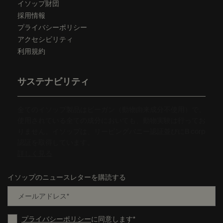
イソップ財団
採用情報
プライバシーポリシー
アクセシビリティ
利用規約
サステナビリティ
全てのイソップ製品はビーガン（動物由来成分不使用）で、
使用されている全ての成分においても、動物実験は行ってお
りません。イソップは、リーピングバニー認証並びにB corp
認証を取得しています。
詳しく見る
イソップのニュースレターを購読する
メールアドレス
*
プライバシーポリシー
に同意します
*