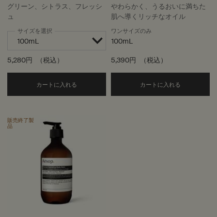
メント
グリーン、シトラス、フレッシ
やわらかく、うるおいに満ちた
ュ
肌へ導くリッチなオイル
サイズを選択
ワンサイズのみ
100mL
5,280円
（税込）
5,390円
（税込）
Add the ゼラニウム ボディバーム to cart
Add the
カートに入れる
カートに入れる
販売終了製
品