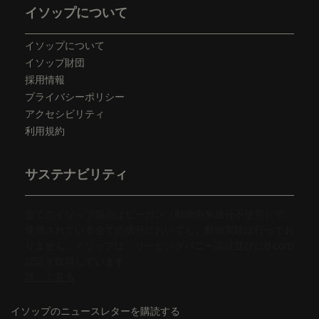
イソップについて
イソップについて
イソップ財団
採用情報
プライバシーポリシー
アクセシビリティ
利用規約
サステナビリティ
全てのイソップ製品はビーガン（動物由来成分不使用）で、
使用されている全ての成分においても、動物実験は行ってお
りません。イソップは、リーピングバニー認証並びにB corp
認証を取得しています。
詳しく見る
イソップのニュースレターを購読する