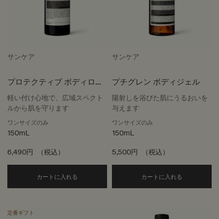
サンケア
サンケア
プロテクティブ ボディロー
プチグレン ボディジェル
ション SPF50
軽い付け心地で、広域スペクト
陽射しを浴びた肌にうるおいを
ルから肌を守ります
与えます
ワンサイズのみ
ワンサイズのみ
150mL
150mL
6,490円
（税込）
5,500円
（税込）
Add the プロテクティブ ボディローション SPF50
Add the 
カートに入れる
カートに入れる
定番ギフト