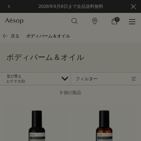
まで全品送料無料
カスタマーサービス休業のお知ら
0
店
カ
0 カート内の製
舗
ー
ト
メインコンテンツ
戻る
ボディバーム＆オイル
ボディバーム＆オイル
並び替え
フィルター
フィルターメニュー
9 個の製品