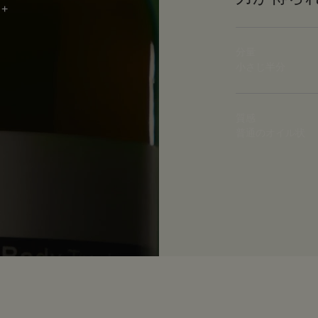
分量
小さじ半分
質感
普通のオイル状