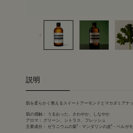
PDP Tabs
説明
肌を柔らかく整えるスイートアーモンドとマカダミアナ
肌の感触：
うるおった、さわやか、しなやか
アロマ：
グリーン、シトラス、フレッシュ
1
1
主要成分：
ゼラニウムの葉
・マンダリンの皮
・ベルガモ