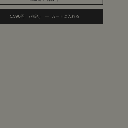
5,390円
（税込）
―
カートに入れる
Add the ゼラニウム ボディ