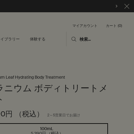
カート
0
マイアカウント
0 カート内の製品
ライブラリー
体験する
検索...
um Leaf Hydrating Body Treatment
ラニウム ボディトリートメ
ト
90円
（税込）
2～5営業日でお届け
100mL
選択済み
, 1/1
5,390円
（税込）