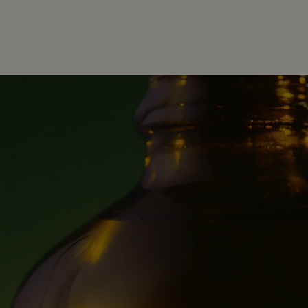
PDP Customer Service Banner
適用する方法