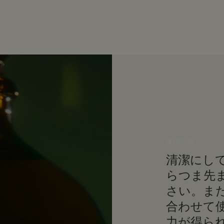
使用方法
清潔にし
らつま先
さい。ま
合わせて
力が得ら