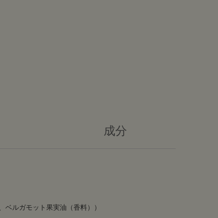
成分
、ベルガモット果実油（香料））