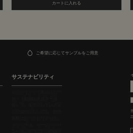
o cart
カートに入れる
Add the ゼラニウム ボディバ
ご希望に応じてサンプルをご用意
サステナビリティ
全てのイソップ製品はビー
ガン（動物由来成分不使
用）で、使用されている全
ての成分においても、動物
実験は行っておりません。
イソップは、リーピングバ
ニー認証並びにB corp認証