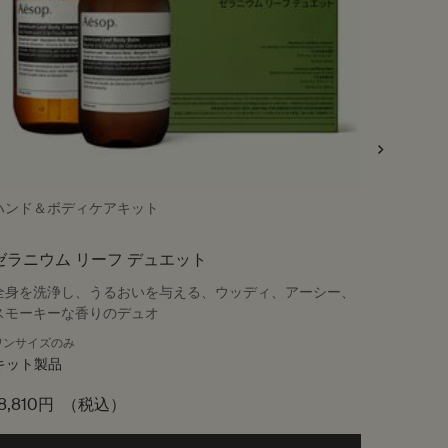
ハンド＆ボディケアキット
ボディク
ゼラニウム リーフ デュエット
シトラ
全身を洗浄し、うるおいを与える、ウッディ、アーシー、
シトラス
スモーキーな香りのデュオ
ワンサイズのみ
サイズ
キット製品
8,810円
（税込）
6,160円