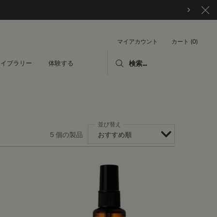
カート
0
マイアカウント
0 カート内の製品
ライブラリー
体験する
検索...
並び替え
5 個の製品