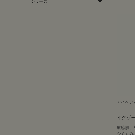
シリーズ
アイケア
イグゾー
敏感肌、
やくすみ