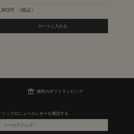
6,160円
（税込）
19,030
ティック ハンドバーム to cart
カートに入れる
Add the ゼラニウム ボディクレンザー 
無料のギフトラッピング
イソップのニュースレターを購読する
メールアドレス
*