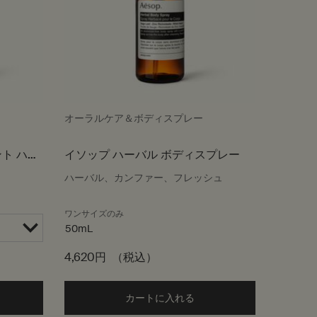
オーラルケア＆ボディスプレー
ト ハン
イソップ ハーバル ボディスプレー
ハーバル、カンファー、フレッシュ
ワンサイズのみ
50mL
4,620円
（税込）
cart
d the アンドラム エクスペディエント ハンドジェル to cart
カートに入れる
Add the イソップ ハーバル