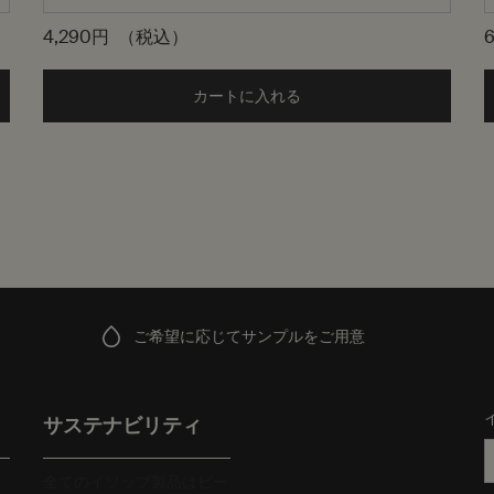
4,290円
（税込）
ム アロマティック ハンドウォッシュ to cart
カートに入れる
Add the アンドラム アロマ
ご希望に応じてサンプルをご用意
サステナビリティ
全てのイソップ製品はビー