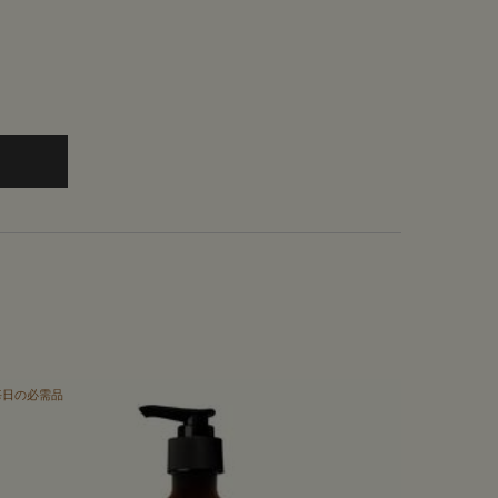
d the プロテクティブ ボディローション SPF50 to cart
毎日の必需品
香り高い製