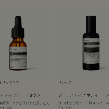
＆リップケア
サンケア
ルティッド アイセラム
プロテクティブ ボディロー
SPF50
年齢肌、水分が失われた肌、むら
軽い付け心地で、広域スペクト
のある肌
守ります