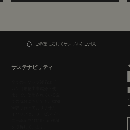
ご希望に応じてサンプルをご用意
サステナビリティ
全てのイソップ製品はビー
ガン（動物由来成分不使
用）で、使用されている全
ての成分においても、動物
実験は行っておりません。
イソップは、リーピングバ
ニー認証並びにB corp認証
を取得しています。