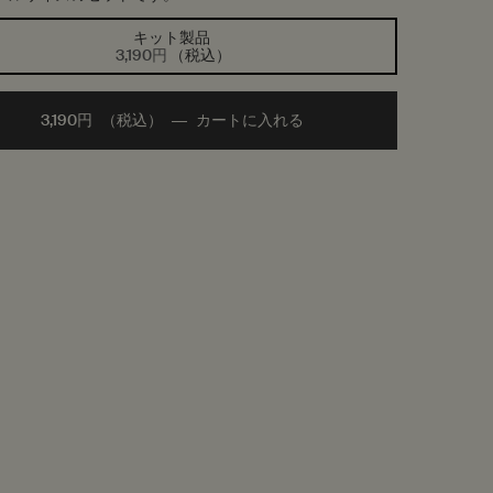
キット製品
選択済み
, 1/1
3,190円
（税込）
3,190円
（税込）
―
カートに入れる
Add the グレイシャス グリ