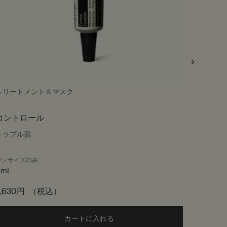
トリートメント＆マスク
トラベル
コントロール
デパー
トラブル肌
コンパク
ワンサイズのみ
ワンサイ
9mL
キット製
3,630円
（税込）
8,250
 cart
カートに入れる
Add the コントロール to cart