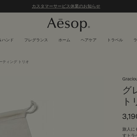
カスタマーサービス休業のお知らせ
＆ハンド
フレグランス
ホーム
ヘアケア
トラベル
ーティング トリオ
Graciou
グ
ト
3,1
旅人に
すトラ