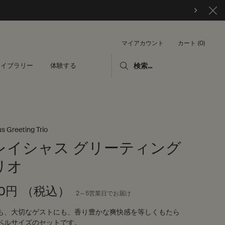
カート
0
マイアカウント
0 カート内の製品
ライブラリー
体験する
検索...
s Greeting Trio
レイシャス グリーティング
リオ
90円
（税込）
2～5営業日でお届け
も、大切なゲストにも、香り豊かな爽快感を等しくもたら
ベルサイズのセットです。