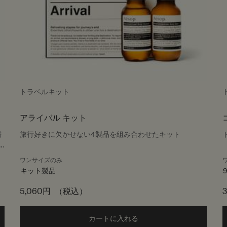
トラベルキット
アライバル キット
需
旅行好きに欠かせない4製品を組み合わせたキット
ワンサイズのみ
キット製品
5,060円
（税込）
ティー キット to cart
カートに入れる
Add the アライバル キット to