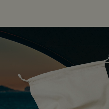
PDP Customer Service Banner
適用する方法