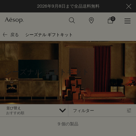
2026年9月8日まで全品送料無料
0
店
カ
0 カート内の製
舗
ー
ト
メインコンテンツ
戻る
シーズナル ギフトキット
シーズナル ギフトキット
並び替え
フィルター
フィルターメニュー
9 個の製品