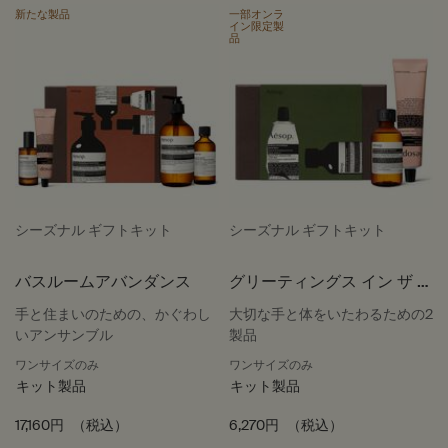
新たな製品
一部オンラ
イン限定製
品
シーズナル ギフトキット
シーズナル ギフトキット
バスルームアバンダンス
グリーティングス イン ザ ゲ
ストルーム
手と住まいのための、かぐわし
大切な手と体をいたわるための2
いアンサンブル
製品
ワンサイズのみ
ワンサイズのみ
キット製品
キット製品
17,160円
（税込）
6,270円
（税込）