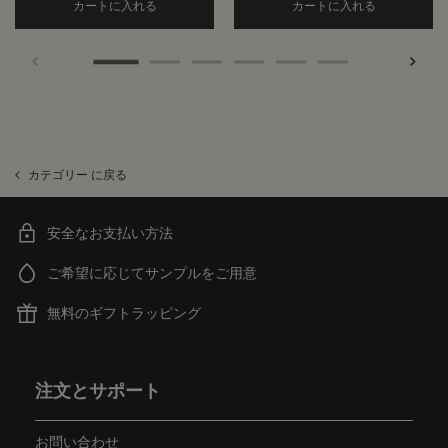
Add the アンドラム アロマティック ハンドウォッ
Add the
カートに入れる
カートに入れる
カテゴリー に戻る
安全なお支払い方法
ご希望に応じてサンプルをご用意
無料のギフトラッピング
フッターナビゲーション
注文とサポート
お問い合わせ