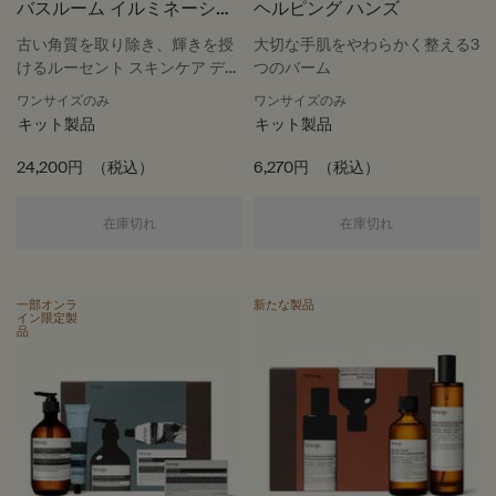
バスルーム イルミネーショ
ヘルピング ハンズ
ン
古い角質を取り除き、輝きを授
大切な手肌をやわらかく整える3
けるルーセント スキンケア デュ
つのバーム
オ
ワンサイズのみ
ワンサイズのみ
キット製品
キット製品
24,200円
（税込）
6,270円
（税込）
バスルーム イルミネーション
ヘルピング ハ
在庫切れ
在庫切れ
一部オンラ
新たな製品
イン限定製
品