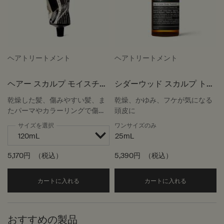
ヘアトリートメント
ヘアトリートメント
ヘアー スカルプ モイスチャ
シダーウッド スカルプ トリ
ー マスク
ートメント
乾燥した髪、傷みやすい髪、ま
乾燥、かゆみ、フケが気になる
たパーマやカラーリングで傷ん
頭皮に
だ髪に
サイズを選択
ワンサイズのみ
25mL
5,170円
（税込）
5,390円
（税込）
Add the ヘアー スカルプ モイスチャー マスク to
Add the
カートに入れる
カートに入れる
おすすめの製品