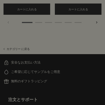
Add the アンドラム アロマティック ハンドウォッ
Add the
カートに入れる
カートに入れる
カテゴリー に戻る
安全なお支払い方法
ご希望に応じてサンプルをご用意
無料のギフトラッピング
フッターナビゲーション
注文とサポート