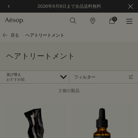
全品送料無料
カスタマーサービス休業のお知らせ
0
店
カ
0 カート内の製
舗
ー
ト
メインコンテンツ
戻る
ヘアトリートメント
ヘアトリートメント
並び替え
フィルター
フィルターメニュー
2 個の製品