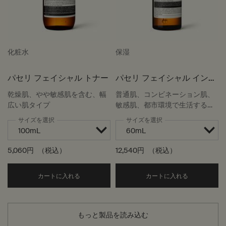
化粧水
保湿
パセリ フェイシャル トナー
パセリ フェイシャル インテ
ンス セラム
乾燥肌、やや敏感肌を含む、幅
普通肌、コンビネーション肌、
広い肌タイプ
敏感肌、都市環境で生活する
方、高温多湿な気候
サイズを選択
サイズを選択
5,060円
（税込）
12,540円
（税込）
Add the パセリ フェイシャル トナー to cart
Add the
カートに入れる
カートに入れる
もっと製品を読み込む