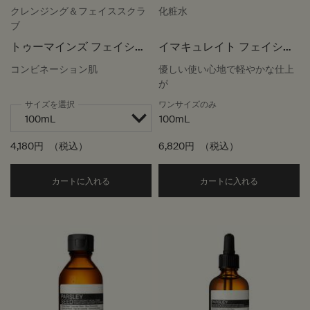
クレンジング＆フェイススクラ
化粧水
ブ
トゥーマインズ フェイシャ
イマキュレイト フェイシャ
ル クレンザー
ル トナー
コンビネーション肌
優しい使い心地で軽やかな仕上
が
サイズを選択
ワンサイズのみ
100mL
4,180円
（税込）
6,820円
（税込）
Add the トゥーマインズ フェイシャル クレンザー
Add the
カートに入れる
カートに入れる