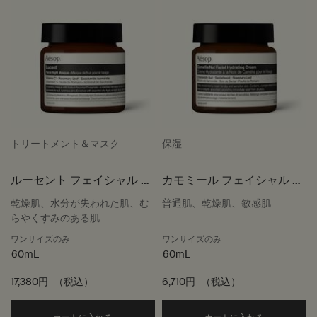
トリートメント＆マスク
保湿
ルーセント フェイシャル ナ
カモミール フェイシャル ハ
イト マスク
イドレーティング クリーム
乾燥肌、水分が失われた肌、む
普通肌、乾燥肌、敏感肌
らやくすみのある肌
ワンサイズのみ
ワンサイズのみ
60mL
60mL
17,380円
（税込）
6,710円
（税込）