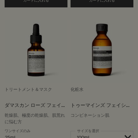
Add the ルーセント フェイシャル ナイト マスク 
Add the
カートに入れる
カートに入れる
トリートメント＆マスク
化粧水
ダマスカン ローズ フェイシ
トゥーマインズ フェイシャ
ャル トリートメント
ル トナー
乾燥肌、極度の乾燥肌、肌荒れ
コンビネーション肌
に悩む方
ワンサイズのみ
サイズを選択
25mL