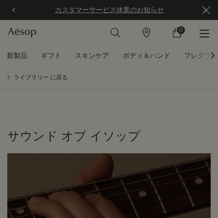
カスタマーサービス休業のお知らせ
0
店
カ
0 カート内の製
舗
ー
ト
メインコンテンツ
新製品
ギフト
スキンケア
ボディ＆ハンド
フレグラン
ライブラリー に戻る
サウンド オブ イソップ