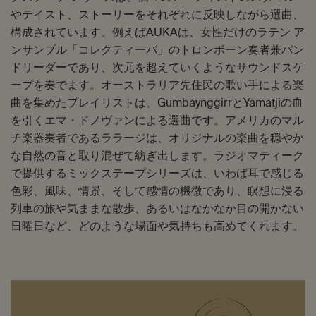
やテイスト、ストーリーをそれぞれに反映しながら選曲、
構成されています。例えばAUKAは、女性だけのラテン ア
ンサンブル「コレクティーバ」のトロンボーン奏者兼バン
ドリーダーであり、次元を超えていくようなサウンドスケ
ープを奏でます。オーストラリア先住民の歌い手による楽
曲を集めたプレイリストは、GumbaynggirrとYamatjiの血
を引くエマ・ドノヴァンによる選曲です。アメリカのマル
チ楽器奏者であるララージは、オリジナルの楽曲を穏やか
な自然の音と取り混ぜて紡ぎ出します。ラジオマティーク
で提供するミックステープシリーズは、いわば耳で感じる
色彩、風味、情景、そして感情の機微であり、瞑想に浸る
列車の旅や気ままな散歩、あるいはなかなか目の開かない
日曜日など、どのような場面や気持ちも高めてくれます。