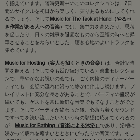
く揃えています。随時更新中のこのコレクションは、7日
間のサイクルを初日から楽しく、実りあるものにしてくれ
るでしょう。そして
Music for The Task at Hand（やるべ
き作業がある人への音楽）
では、集中力を高めたり、思考
を促したり、日々の雑事を退屈なものから至福の時へと昇
華させることをねらいとした、聴き心地のよいトラックを
集めています。
Music for Hosting（客人を招くときの音楽）
は、合計17時
間を超える（そして今も延び続けている）楽曲セレクショ
ンで、華やかなお祝いの会でも、ごく内輪のディナーパー
ティでも、会話の流れに沿って静かに伴走し続けます。プ
レイリストに充分な長さがあることで、パーティの盛況が
続いても、ゲストを常に新鮮な音楽でもてなすことができ
ます。そしてパーティが終わった後、心落ち着くサウンド
ですべてを洗い流したいという時の願望に応えてくれるの
が、
Music for Bathing（音楽による沐浴）
であり、浴槽に
浸かって疲れを癒すひとときにぴったりの音楽です。そし