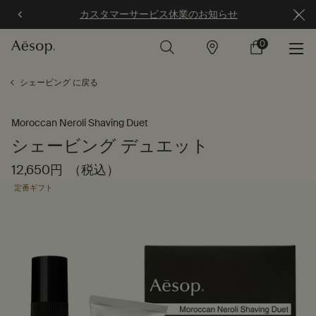
カスタマーサービス休業のお知らせ
0
店
カ
0 カート内の製
舗
ー
ト
メインコンテンツ
シェービング に戻る
Moroccan Neroli Shaving Duet
シェービング デュエット
12,650円
（税込）
定番ギフト