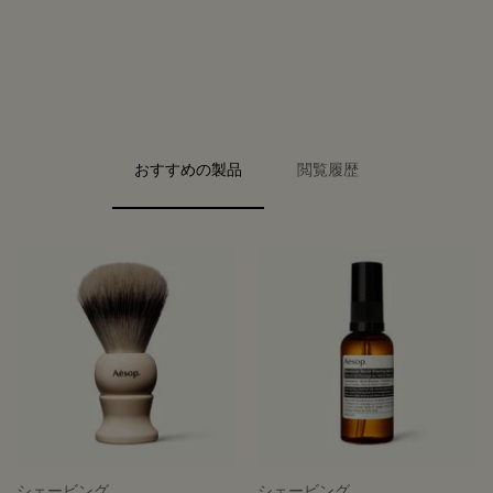
PDP Video Fullscreen Flowplayer
PDP Slice 40/60
PDP Slice 60/40
PDP carousel range
PDP FAQ
PDP carousel with text
PDP Video Flowplayer just on mobile
PDP Slot with tabs
おすすめの製品
閲覧履歴
シェービング
シェービング