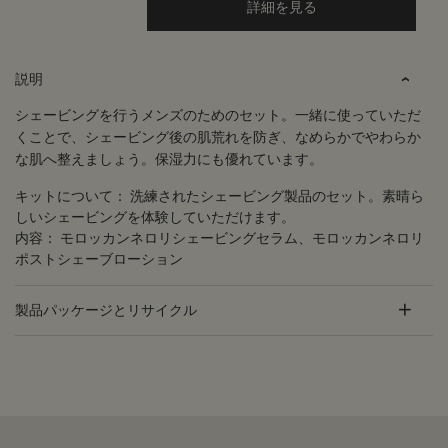
詳細を見る
PDP Tabs
説明
シェービングを行うメンズのためのセット。一緒に使っていただ
くことで、シェービング後の肌荒れを防ぎ、なめらかでやわらか
な肌へ整えましょう。保湿力にも優れています。
キットについて：
洗練されたシェービング製品のセット。素晴ら
しいシェービングを体験していただけます。
内容：
モロッカンネロリシェービングセラム、モロッカンネロリ
ポストシェーブローション
製品パッケージとリサイクル
PDP Customer Service Banner
適用する方法