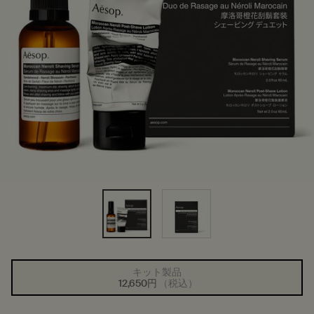
キット製品
1つのサイズが利用可能
選択済み
商品バリエーションは在庫切れです
, 1/1
12,650円
（税込）