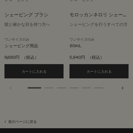
シェービング ブラシ
モロッカンネロリ シェービ
ング セラム
髭と確かな目を持つ方へ
シェービングを行うすべての方
ワンサイズのみ
ワンサイズのみ
シェービング用品
60mL
9,680円
（税込）
5,940円
（税込）
Add the シェービング ブラシ to cart
Add the
カートに入れる
カートに入れる
前のページに戻る