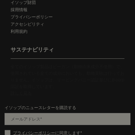
イソップ財団
採用情報
プライバシーポリシー
アクセシビリティ
利用規約
サステナビリティ
全てのイソップ製品はビーガン（動物由来成分不使用）で、
使用されている全ての成分においても、動物実験は行ってお
りません。イソップは、リーピングバニー認証並びにB corp
認証を取得しています。
詳しく見る
イソップのニュースレターを購読する
メールアドレス
*
プライバシーポリシー
に同意します
*