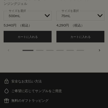
ンジングジェル
サイズを選択
サイズを選択
5,940円
（税込）
4,290円
（税込）
Add the アンドラム アロマティック ハンドウォッ
Add the
カートに入れる
カートに入れる
安全なお支払い方法
ご希望に応じてサンプルをご用意
無料のギフトラッピング