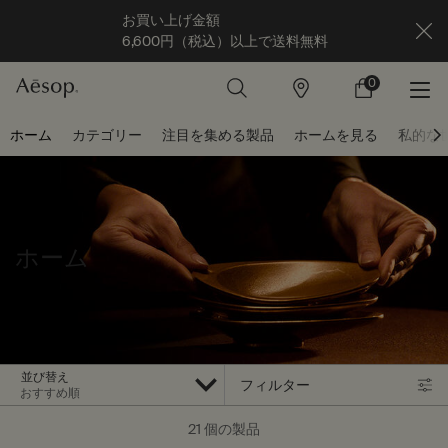
お買い上げ金額
6,600円（税込）以上で送料無料
0
店
カ
0 カート内の製
舗
ー
ト
メインコンテンツ
ホーム
カテゴリー
注目を集める製品
ホームを見る
私的な
ホーム
並び替え
フィルター
フィルターメニュー
21 個の製品