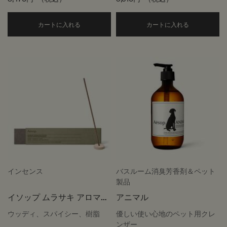
Add the イストロス アロマティック ルームスプレ
Add the
カートに入れる
カートに入れる
インセンス
バスルーム消臭芳香剤＆ペット
製品
イソップ ムラサキ アロマテ
アニマル
ィック インセンス
ウッディ、スパイシー、樹脂
優しい使い心地のペット用クレ
ンザー