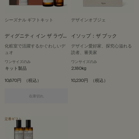
シーズナル ギフトキット
デザインオブジェ
ディグニティ イン ザ ラヴァ
イソップ：ザ ブック
トリー
化粧室で活躍するかぐわしいデ
デザイン愛好家、探究心溢れる
ュオ
読者、審美家
ワンサイズのみ
ワンサイズのみ
キット製品
2.180kg
10,670円
（税込）
10,230円
（税込）
ディグニティ イン ザ ラヴァトリー
在庫切れ
定番ギフト