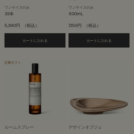
ワンサイズのみ
ワンサイズのみ
33本
500mL
5,390円
（税込）
7,150円
（税込）
Add the イソップ ムラサキ アロマティック イン
Add the ア
カートに入れる
カートに入れる
定番ギフト
ルームスプレー
デザインオブジェ