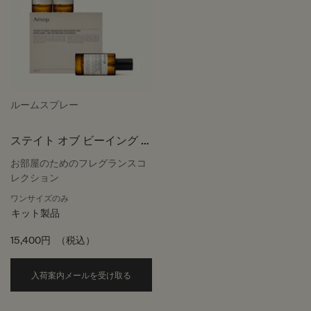
ルームスプレー
ステイト オブ ビーイング ア
ロマティック ルームスプレ
お部屋のためのフレグランスコ
ー トリオ
レクション
ワンサイズのみ
キット製品
15,400円
（税込）
ステイト オブ ビーイング アロマティッ
入荷案内メールを受け取る