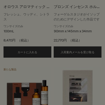
オロウス アロマティック ル
ブロンズ インセンス ホルダ
ームスプレー
ー
フレッシュ、ウッディ、シトラ
フォーゲルスタジオがイソップ
ス
のためにデザインした作品です
ワンサイズのみ
ワンサイズのみ
100mL
90mm x 145mm x 34mm
8,470円
（税込）
22,770円
（税込）
Add the オロウス アロマティック ルームスプレー
ブロン
カートに入れる
入荷案内メールを受け取る
新たな製品