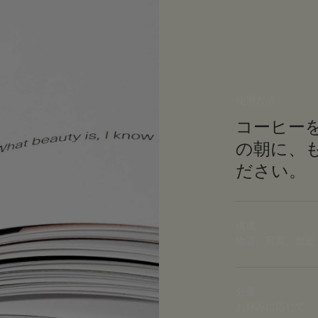
使用方法
コーヒー
の朝に、
ださい。
構成
物語、写真、歴史
分量
お好みに応じて