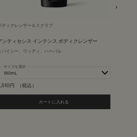
ボディクレンザー＆スクラブ
ハンドウ
アンティセシス インテンス ボディクレンザー
アンド
スパイシー、ウッディ、ハーバル
シトラス
サイズを選択
サイズ
4,510円
（税込）
4,290
 ボディクレンザー to cart
カートに入れる
Add the アンティセシス インテンス