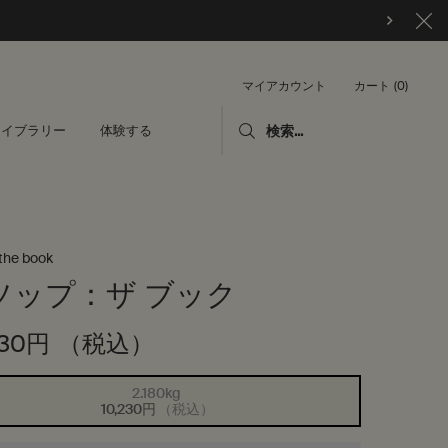
カート
0
マイアカウント
0 カート内の製品
ライブラリー
体験する
検索...
the book
ソップ：ザ ブック
230円
（税込）
2.180kg
選択済み
商品バリエーションは在庫切れです,
, 1/1
10,230円
（税込）