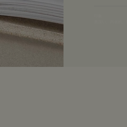
印象
奥深い、内省的、