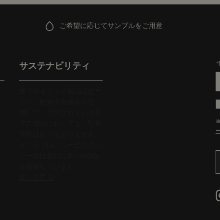
ご希望に応じてサンプルをご用意
サステナビリティ
全てのイソップ製品はビー
ガン（動物由来成分不使
用）で、使用されている全
ての成分においても、動物
実験は行っておりません。
イソップは、リーピングバ
ニー認証並びにB corp認証
を取得しています。
詳しく見る