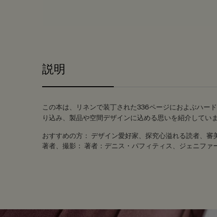
PDP Tabs
説明
この本は、リネンで装丁された336ページにおよぶハー
り込み、製品や空間デザインに込める思いを紹介してい
おすすめの方：
デザイン愛好家、探究心溢れる読者、審
著者、撮影：
著者：デニス・パフィティス、ジェニファ
PDP Customer Service Banner
適用する方法