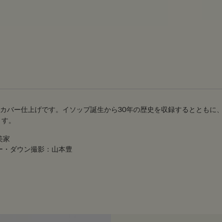
ドカバー仕上げです。イソップ誕生から30年の歴史を収録するとともに
ます。
美家
ー・ダウン撮影：山本豊