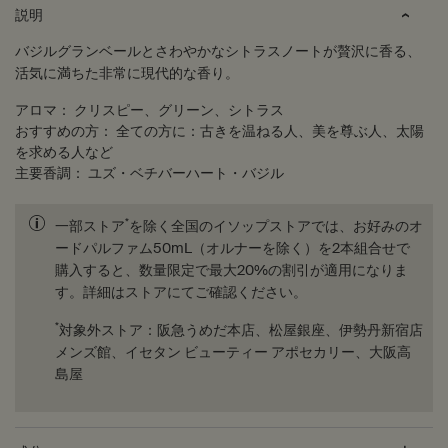
PDP Tabs
説明
バジルグランベールとさわやかなシトラスノートが贅沢に香る、
活気に満ちた非常に現代的な香り。
アロマ：
クリスピー、グリーン、シトラス
おすすめの方：
全ての方に：古きを温ねる人、美を尊ぶ人、太陽
を求める人など
主要香調：
ユズ・ベチバーハート・バジル
*
一部ストア
を除く全国のイソップストアでは、お好みのオ
ードパルファム50mL（オルナーを除く）を2本組合せで
購入すると、数量限定で最大20%の割引が適用になりま
す。詳細はストアにてご確認ください。
*
対象外ストア：阪急うめだ本店、松屋銀座、伊勢丹新宿店
メンズ館、イセタン ビューティー アポセカリー、大阪高
島屋