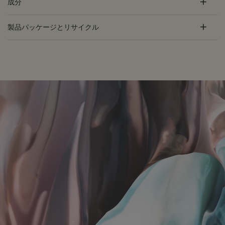
成分
製品パッケージとリサイクル
PDP Customer Service Banner
適用する方法