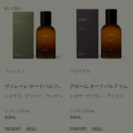
PDP Video Flowplayer just on mobile
PDP Slot with tabs
新たな製品
フレッシュ
フローラル
ヴィレーレ オードパルファ
グローム オードパルファム
ム
シトラス、グリーン、ウッディ
ミモザ・サフラン・アイリス
ワンサイズのみ
ワンサイズのみ
50mL
50mL
19,030円
（税込）
23,870円
（税込）