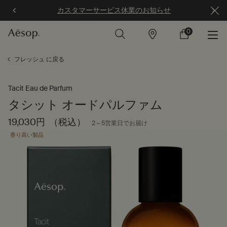
カスタマーサービス休業のお知らせ
0
店
カ
0 カート内の製
舗
ー
ト
メインコンテンツ
フレッシュ に戻る
Tacit Eau de Parfum
タシット オードパルファム
19,030円
（税込）
2～5営業日でお届け
香り高い製品