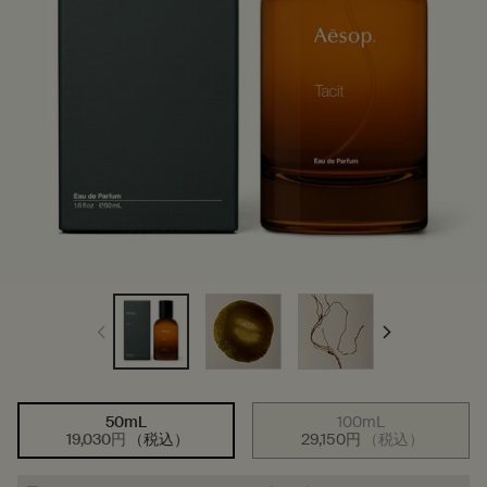
50mL
100mL
サイズを選択してください
選択済み
, 1/2
選択済み
商品バリエーショ
, 2/2
19,030円
（税込）
29,150円
（税込）