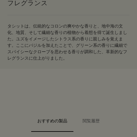
フレグランス
タシットは、伝統的なコロンの爽やかな香りと、地中海の文
化、地質、そして繊細な香りの植物から着想を得て誕生しまし
た。ユズをイメージしたシトラス系の香りに親しみを覚えま
す。ここにバジルを加えたことで、グリーン系の香りに繊細で
スパイシーなクローブを思わせる香りが調和した、革新的なフ
レグランスに仕上がりました。
PDP Video Fullscreen Flowplayer
PDP Slice 40/60
PDP Slice 60/40
PDP carousel range
PDP FAQ
PDP carousel with text
おすすめの製品
閲覧履歴