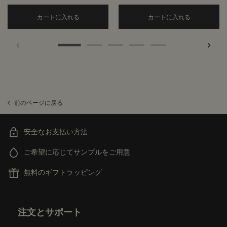
Add the ヴィレーレ オードパルファム to cart
Add the
カートに入れる
カートに入れる
前のページに戻る
安全なお支払い方法
ご希望に応じてサンプルをご用意
無料のギフトラッピング
フッターナビゲーション
注文とサポート