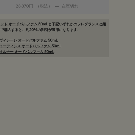
23,870円
（税込）
―
在庫切れ
オルナー オードパルファム
ット オードパルファム 50mL
と下記いずれかのフレグランスと組
で購入すると、約20%の割引が適用になります。
ヴィレーレ オードパルファム 50mL
イーディシス オードパルファム 50mL
オルナー オードパルファム 50mL