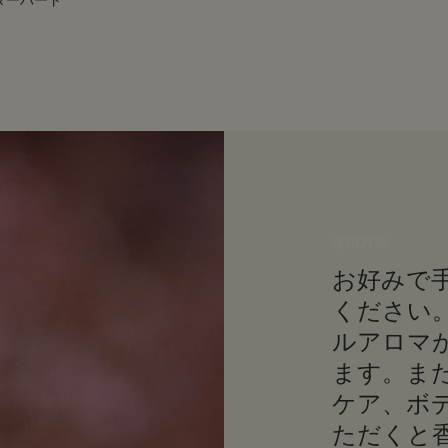
ーハート​
使用方法
お好みで
ください
ルアロマ
ます。ま
ケア、ボ
ただくと