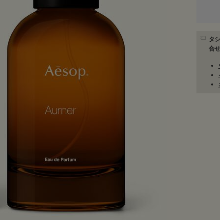
タシ
合せ