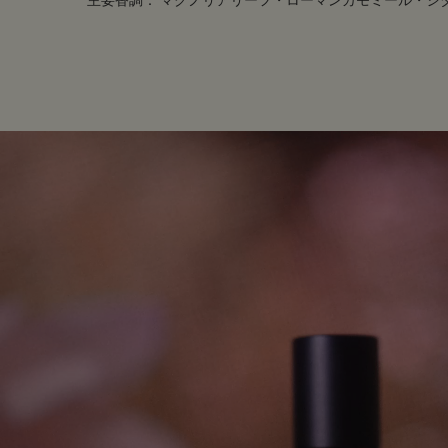
主要香調：
マグノリアリーフ・ローマンカモミール・シダ
PDP Customer Service Banner
適用する方法