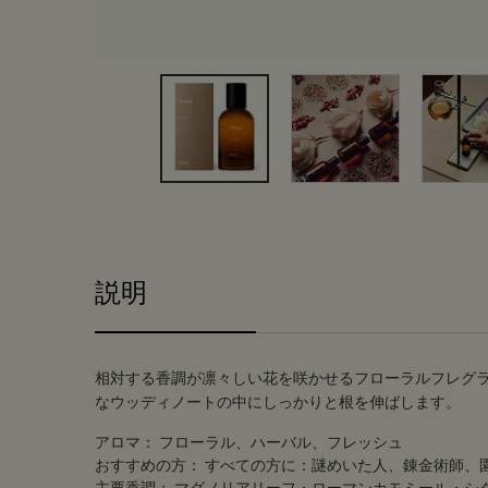
PDP Tabs
説明
相対する香調が凛々しい花を咲かせるフローラルフレグ
なウッディノートの中にしっかりと根を伸ばします。
アロマ：
フローラル、ハーバル、フレッシュ
おすすめの方：
すべての方に：謎めいた人、錬金術師、