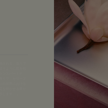
飾される、花々で
鎧うように肌を包
ランスパートナ
香りで、セリーヌ
りの世界における
花を咲かせる香り
示します」 。