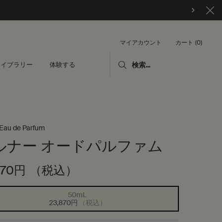
カート
0
マイアカウント
0 カート内の製品
ライブラリー
体験する
検索...
 Eau de Parfum
ルナー オードパルファム
870円
（税込）
50mL
選択済み
商品バリエーションは在庫切れです,
, 1/1
23,870円
（税込）