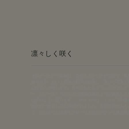
凛々しく咲く
オルナーという名称は、古代スカンジナビア語で「装
飾られる」という意味の動詞に由来し、香りの花束が
む様子と共鳴します。長年にわたるイソップのフレグ
ー、セリーヌ・バレルとの共同作業によって誕生した
は次のように語ります。「オルナーは、イソップの香
進化の一歩として生み出されました。真に気骨のある
で、これまでとは違うフローラルフレグランス像を提