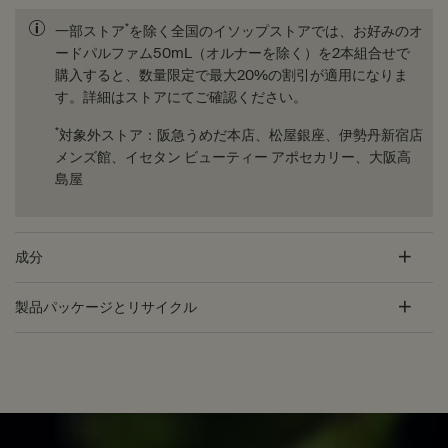
*
一部ストア
を除く全国のイソップストアでは、お好みのオ
ードパルファム50mL（オルナーを除く）を2本組合せで
購入すると、数量限定で最大20%の割引が適用になりま
す。詳細はストアにてご確認ください。
*
対象外ストア：阪急うめだ本店、松屋銀座、伊勢丹新宿店
メンズ館、イセタン ビューティー アポセカリー、大阪高
島屋
成分
製品パッケージとリサイクル
PDP Customer Service Banner
適用する方法