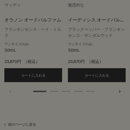
ウッディ
魅惑的な
オラノン オードパルファム
イーディシス オードパルフ
ァム
フランキンセンス・ヘイ・ミル
ブラックペッパー・フランキン
ラ
センス・サンダルウッド
ワンサイズのみ
ワンサイズのみ
50mL
50mL
23,870円
（税込）
23,870円
（税込）
Add the オラノン オードパルファム to cart
Add the
カートに入れる
カートに入れる
前のページに戻る