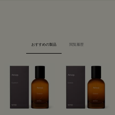
PDP Video Fullscreen Flowplayer
PDP Slice 40/60
PDP Slice 60/40
PDP carousel range
PDP FAQ
PDP carousel with text
おすすめの製品
閲覧履歴
PDP Video Flowplayer just on mobile
PDP Slot with tabs