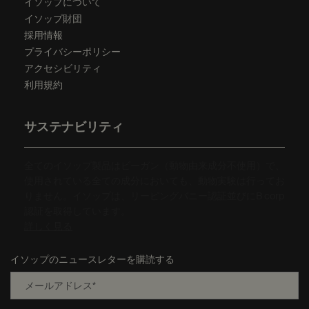
イソップについて
イソップ財団
採用情報
プライバシーポリシー
アクセシビリティ
利用規約
サステナビリティ
全てのイソップ製品はビーガン（動物由来成分不使用）で、
使用されている全ての成分においても、動物実験は行ってお
りません。イソップは、リーピングバニー認証並びにB corp
認証を取得しています。
詳しく見る
イソップのニュースレターを購読する
メールアドレス
*