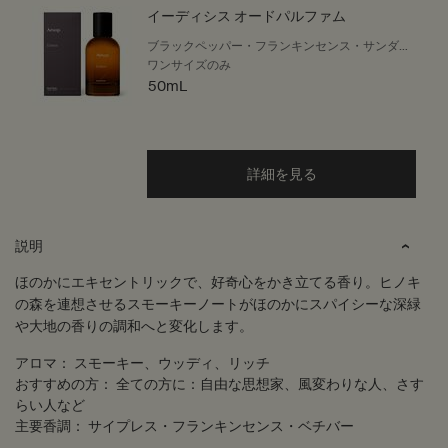
イーディシス オードパルファム
ブラックペッパー・フランキンセンス・サンダル
ウッド
ワンサイズのみ
50mL
詳細を見る
PDP Tabs
説明
ほのかにエキセントリックで、好奇心をかき立てる香り。ヒノキ
の森を連想させるスモーキーノートがほのかにスパイシーな深緑
や大地の香りの調和へと変化します。
アロマ：
スモーキー、ウッディ、リッチ
おすすめの方：
全ての方に：自由な思想家、風変わりな人、さす
らい人など
主要香調：
サイプレス・フランキンセンス・ベチバー