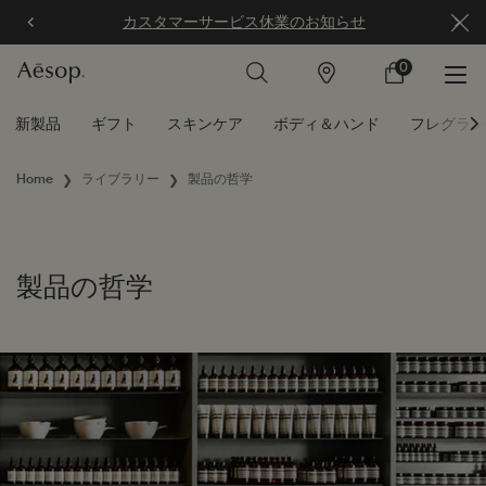
カスタマーサービス休業のお知らせ
0
店
カ
0 カート内の製
舗
ー
ト
メインコンテンツ
新製品
ギフト
スキンケア
ボディ＆ハンド
フレグラン
Home
ライブラリー
製品の哲学
製品の哲学