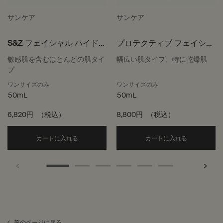
サンケア
サンケア
S&Z フェイシャル ハイドレ
プロテクティブ フェイシャ
ーティング ローション
ル ローション SPF50
敏感肌を含むほとんどの肌タイ
幅広い肌タイプ、特に乾燥肌
SPF15
プ
ワンサイズのみ
ワンサイズのみ
50mL
50mL
6,820円
（税込）
8,800円
（税込）
Add the S&Z フェイシャル ハイドレーティング ロ
Add the
カートに入れる
カートに入れる
前のページに戻る