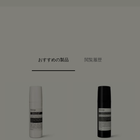
PDP Video Fullscreen Flowplayer
PDP Slice 40/60
PDP Slice 60/40
PDP carousel range
PDP FAQ
PDP carousel with text
PDP Video Flowplayer just on mobile
PDP Slot with tabs
おすすめの製品
閲覧履歴