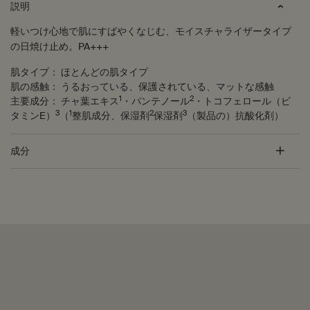
説明
軽いつけ心地で肌にすばやくなじむ、モイスチャライザータイプ
の日焼け止め。PA+++
肌タイプ：
ほとんどの肌タイプ
肌の感触：
うるおっている、保護されている、マットな感触
1
2
主要成分：
チャ葉エキス
・パンテノール
・トコフェロール（ビ
3
1
2
3
タミンE）
（
整肌成分、保湿剤
保湿剤
（製品の）抗酸化剤）
成分
PDP Customer Service Banner
適用する方法