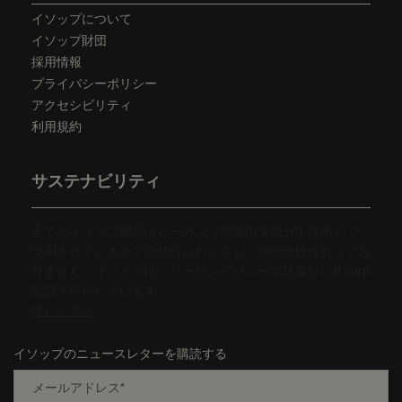
イソップについて
イソップ財団
採用情報
プライバシーポリシー
アクセシビリティ
利用規約
サステナビリティ
全てのイソップ製品はビーガン（動物由来成分不使用）で、
使用されている全ての成分においても、動物実験は行ってお
りません。イソップは、リーピングバニー認証並びにB corp
認証を取得しています。
詳しく見る
イソップのニュースレターを購読する
メールアドレス
*