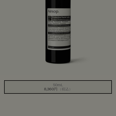
50mL
1つのサイズが利用可能
選択済み
商品バリエーションは在庫切れです
, 1/1
8,360円
（税込）
PDP Tabs