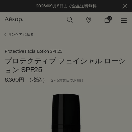
2026年9月8日まで全品送料無料
0
店
カ
0 カート内の製
舗
ー
ト
メインコンテンツ
サンケア に戻る
Protective Facial Lotion SPF25
プロテクティブ フェイシャル ローシ
ョン SPF25
8,360円
（税込）
2～5営業日でお届け