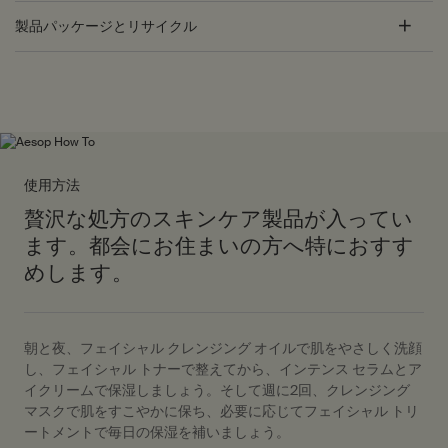
製品パッケージとリサイクル
PDP Customer Service Banner
適用する方法
使用方法
贅沢な処方のスキンケア製品が入ってい
ます。都会にお住まいの方へ特におすす
めします。
朝と夜、フェイシャル クレンジング オイルで肌をやさしく洗顔
し、フェイシャル トナーで整えてから、インテンス セラムとア
イクリームで保湿しましょう。そして週に2回、クレンジング
マスクで肌をすこやかに保ち、必要に応じてフェイシャル トリ
ートメントで毎日の保湿を補いましょう。