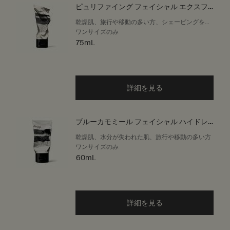
ピュリファイング フェイシャル エクスフ
ォリアント
乾燥肌、旅行や移動の多い方、シェービングをす
る方、冬や冷涼な気候
ワンサイズのみ
75mL
詳細を見る
ブルーカモミール フェイシャル ハイドレ
ーティング マスク
乾燥肌、水分が失われた肌、旅行や移動の多い方
ワンサイズのみ
60mL
詳細を見る