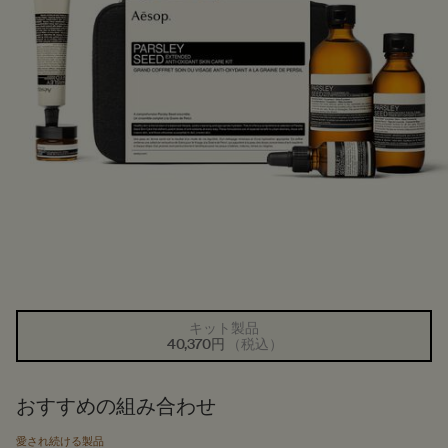
キット製品
1つのサイズが利用可能
選択済み
商品バリエーションは在庫切れです
, 1/1
40,370円
（税込）
おすすめの組み合わせ
愛され続ける製品