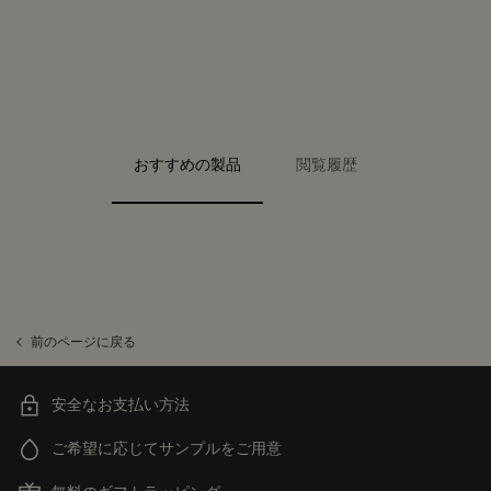
PDP Video Fullscreen Flowplayer
PDP Slice 40/60
PDP Slice 60/40
PDP carousel range
PDP FAQ
PDP carousel with text
PDP Video Flowplayer just on mobile
PDP Slot with tabs
おすすめの製品
閲覧履歴
前のページに戻る
安全なお支払い方法
ご希望に応じてサンプルをご用意