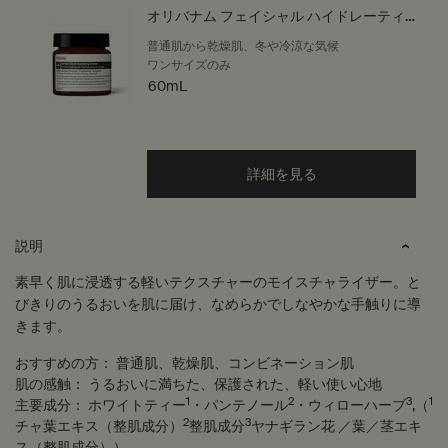
オリバナム フェイシャル ハイドレーティ
ング クリーム
普通肌から乾燥肌、冬や冷涼な気候
ワンサイズのみ
60mL
詳細を見る
PDP Tabs
説明
素早く肌に浸透する軽いテクスチャーのモイスチャライザー。と
びきりのうるおいを肌に届け、なめらかでしなやかな手触りに導
きます。
おすすめの方：
普通肌、乾燥肌、コンビネーション肌
肌の感触：
うるおいに満ちた、保護された、軽い使い心地
1
2
3
1
主要成分：
ホワイトティー
・パンテノール
・ウィローハーブ
,（
2
3
チャ葉エキス（整肌成分）
整肌成分
ヤナギラン花 ／葉／茎エキ
ス（整肌成分））