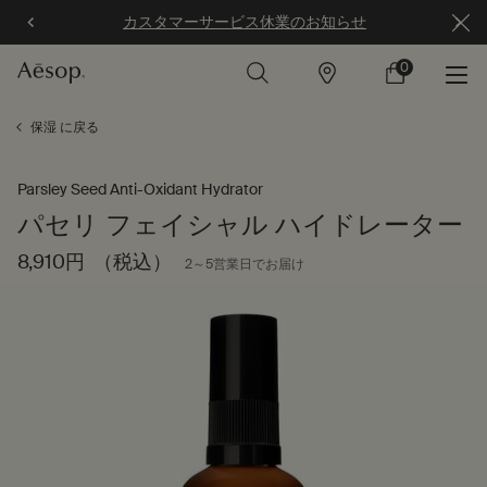
カスタマーサービス休業のお知らせ
0
店
カ
0 カート内の製
舗
ー
ト
メインコンテンツ
保湿 に戻る
Parsley Seed Anti-Oxidant Hydrator
パセリ フェイシャル ハイドレーター
8,910円
（税込）
2～5営業日でお届け