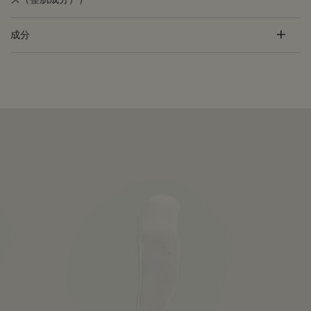
成分
PDP Customer Service Banner
適用する方法