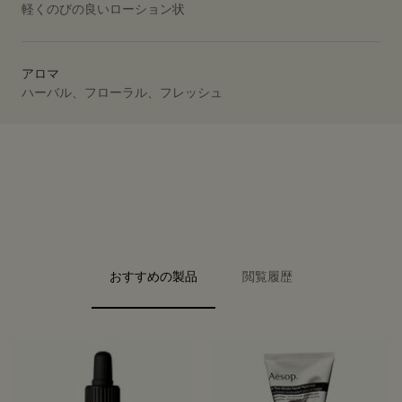
軽くのびの良いローション状
アロマ
ハーバル、フローラル、フレッシュ
PDP Video Fullscreen Flowplayer
PDP Slice 40/60
PDP Slice 60/40
PDP carousel range
PDP FAQ
PDP carousel with text
PDP Video Flowplayer just on mobile
PDP Slot with tabs
おすすめの製品
閲覧履歴