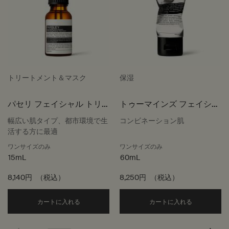
トリートメント＆マスク
保湿
パセリ フェイシャル トリ
トゥーマインズ フェイシャ
ートメント
ル ハイドレーター
幅広い肌タイプ、都市環境で生
コンビネーション肌
活する方に最適
ワンサイズのみ
ワンサイズのみ
15mL
60mL
8,140円
（税込）
8,250円
（税込）
Add the パセリ フェイシャル トリートメント to
Add the
カートに入れる
カートに入れる