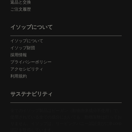
返品と交換
ご注文履歴
イソップについて
イソップについて
イソップ財団
採用情報
プライバシーポリシー
アクセシビリティ
利用規約
サステナビリティ
全てのイソップ製品はビーガン（動物由来成分不使用）で、
使用されている全ての成分においても、動物実験は行ってお
りません。イソップは、リーピングバニー認証並びにB corp
認証を取得しています。