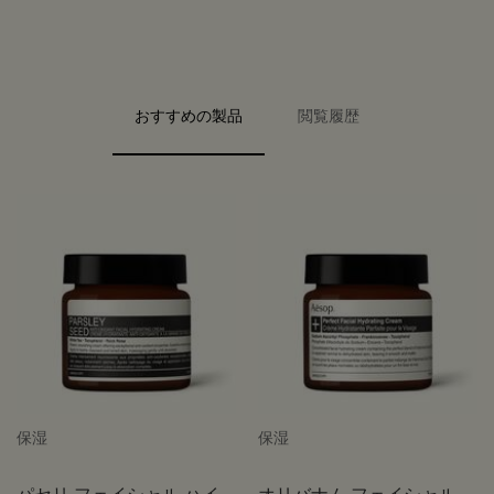
PDP Video Fullscreen Flowplayer
PDP Slice 40/60
PDP Slice 60/40
PDP carousel range
PDP FAQ
PDP carousel with text
おすすめの製品
閲覧履歴
PDP Video Flowplayer just on mobile
PDP Slot with tabs
保湿
保湿