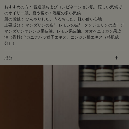
おすすめの方：
普通肌およびコンビネーション肌、涼しい気候で
のオイリー肌、夏や暖かく湿度の多い気候
肌の感触：
ひんやりした、うるおった、軽い使い心地
1
1
1
1
主要成分：
マンダリンの皮
・レモンの皮
・タンジェリンの皮
,（
マンダリンオレンジ果皮油、レモン果皮油、オオベニミカン果皮
2
油（香料）
カニナバラ種子エキス、ニンジン根エキス（整肌成
分））
成分
PDP Customer Service Banner