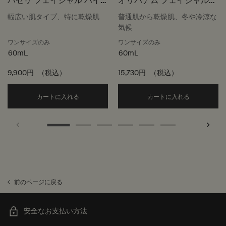
パセリ フェイシャル ハイ
オリバナム フェイシャル
ドレーティング クリーム
ハイドレーティング クリー
幅広い肌タイプ、特に乾燥肌
普通肌から乾燥肌、冬や冷涼な
ム
気候
ワンサイズのみ
ワンサイズのみ
60mL
60mL
9,900円
（税込）
15,730円
（税込）
Add the パセリ フェイシャル ハイドレーティング
Add th
カートに入れる
カートに入れる
前のページに戻る
安全なお支払い方法