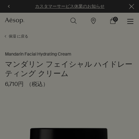
カスタマーサービス休業のお知らせ
0
店
カ
0 カート内の製
舗
ー
ト
メインコンテンツ
保湿 に戻る
Mandarin Facial Hydrating Cream
マンダリン フェイシャル ハイドレー
ティング クリーム
6,710円
（税込）