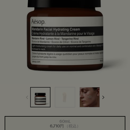
60mL
1つのサイズが利用可能
選択済み
商品バリエーションは在庫切れです
, 1/1
6,710円
（税込）