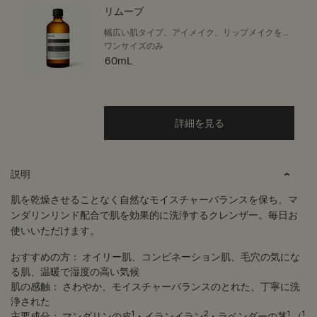
リムーブ
幅広い肌タイプ、アイメイク、リップメイクをす
る方
ワンサイズのみ
60mL
詳細を見る
PDP Tabs
説明
肌を乾燥させることなく自然なモイスチャーバランスを保ち、マ
ンダリンリンド配合で肌を効果的に洗浄するクレンザー。毎日お
使いいただけます。
おすすめの方：
オイリー肌、コンビネーション肌、毛穴の気にな
る肌、温暖で湿度の高い気候
肌の感触：
さわやか、モイスチャーバランスのとれた、丁寧に洗
浄された
1
2
1
1
主要成分：
マンダリンの皮
・イランイラン
・ラベンダーの茎
,（