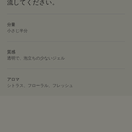
流してください。
分量
小さじ半分
質感
透明で、泡立ちの少ないジェル
アロマ
シトラス、フローラル、フレッシュ
PDP Video Fullscreen Flowplayer
PDP Slice 40/60
PDP Slice 60/40
PDP carousel range
PDP FAQ