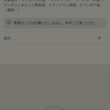
マンダリンオレンジ果皮油、イランイラン花油、ラベンダー油
（香料））
専用ポンプは付属いたしません。何卒ご了承ください。
成分
PDP Customer Service Banner
適用する方法