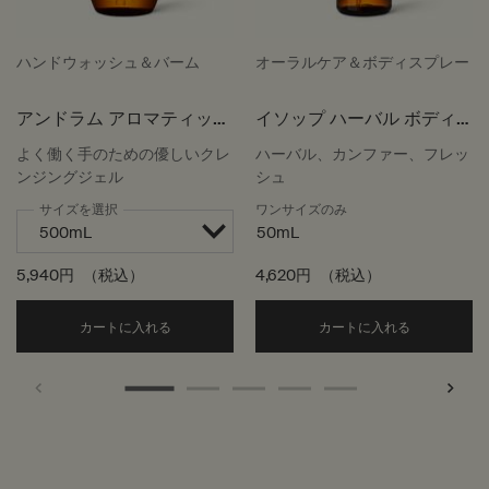
ハンドウォッシュ＆バーム
オーラルケア＆ボディスプレー
アンドラム アロマティック
イソップ ハーバル ボディ
ハンドウォッシュ
スプレー
よく働く手のための優しいクレ
ハーバル、カンファー、フレッ
ンジングジェル
シュ
サイズを選択
ワンサイズのみ
50mL
5,940円
（税込）
4,620円
（税込）
Add the アンドラム アロマティック ハンドウォッ
Add the
カートに入れる
カートに入れる