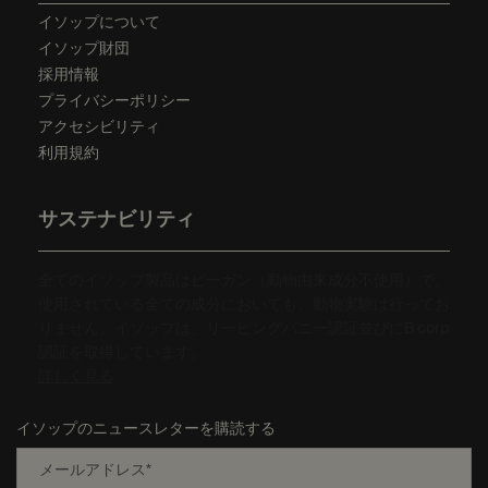
イソップについて
イソップ財団
採用情報
プライバシーポリシー
アクセシビリティ
利用規約
サステナビリティ
全てのイソップ製品はビーガン（動物由来成分不使用）で、
使用されている全ての成分においても、動物実験は行ってお
りません。イソップは、リーピングバニー認証並びにB corp
認証を取得しています。
詳しく見る
イソップのニュースレターを購読する
メールアドレス
*