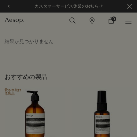
カスタマーサービス休業のお知らせ
0
店
カ
0 カート内の製
舗
ー
ト
メインコンテンツ
結果が見つかりません
おすすめの製品
愛され続け
る製品