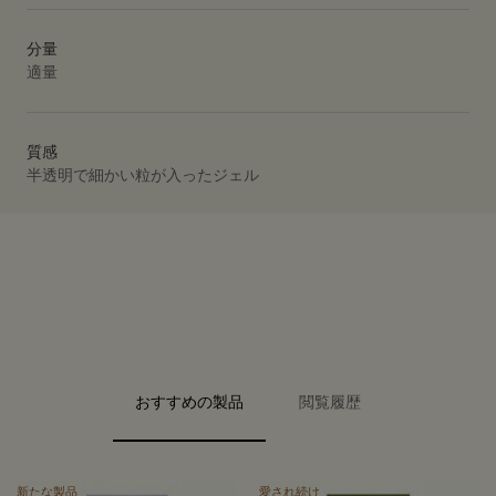
分量
適量
質感
半透明で細かい粒が入ったジェル
PDP Video Fullscreen Flowplayer
PDP Slice 40/60
PDP Slice 60/40
PDP carousel range
PDP FAQ
PDP carousel with text
PDP Video Flowplayer just on mobile
PDP Slot with tabs
おすすめの製品
閲覧履歴
新たな製品
愛され続け