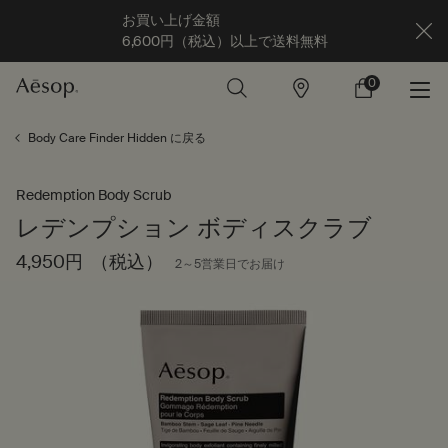
お買い上げ金額
6,600円（税込）以上で送料無料
0
店
カ
0 カート内の製
舗
ー
ト
メインコンテンツ
Body Care Finder Hidden に戻る
Redemption Body Scrub
レデンプション ボディスクラブ
4,950円
（税込）
2～5営業日でお届け