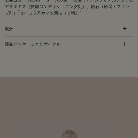
主要成分：
竹の茎
・セージの葉
・松葉
,（
バンブサアルンジナセ
ア茎エキス（皮膚コンディショニング剤）、軽石（研磨・スクラ
2
ブ剤）
セイヨウアカマツ葉油（香料））
成分
製品パッケージとリサイクル
PDP Customer Service Banner
適用する方法