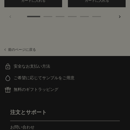
Add the エレオス クリーム ボディクレンザー to
Add the
カートに入れる
カートに入れる
前のページに戻る
安全なお支払い方法
ご希望に応じてサンプルをご用意
無料のギフトラッピング
フッターナビゲーション
注文とサポート
お問い合わせ