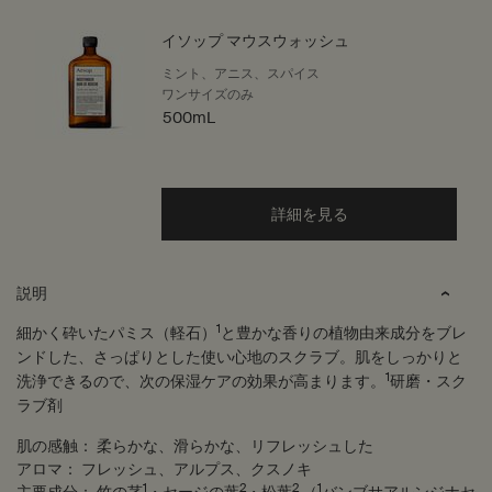
イソップ マウスウォッシュ
ミント、アニス、スパイス
ワンサイズのみ
500mL
詳細を見る
PDP Tabs
説明
1
細かく砕いたパミス（軽石）
と豊かな香りの植物由来成分をブレ
ンドした、さっぱりとした使い心地のスクラブ。肌をしっかりと
1
洗浄できるので、次の保湿ケアの効果が高まります。
研磨・スク
ラブ剤
肌の感触：
柔らかな、滑らかな、リフレッシュした
アロマ：
フレッシュ、アルプス、クスノキ
1
2
2
1