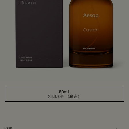
50mL
1つのサイズが利用可能
選択済み
, 1/1
23,870円
（税込）
PDP Tabs