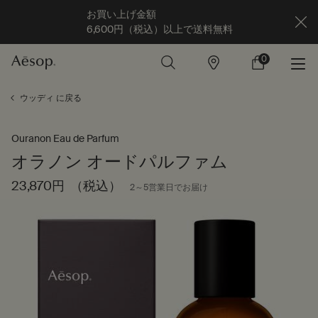
お買い上げ金額
6,600円（税込）以上で送料無料
0
店
カ
0 カート内の製
舗
ー
ト
メインコンテンツ
ウッディ に戻る
Ouranon Eau de Parfum
オラノン オードパルファム
23,870円
（税込）
2～5営業日でお届け