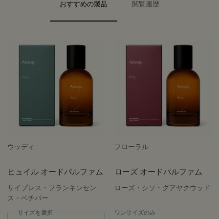
PDP carousel with text
PDP Video Flowplayer just on mobile
PDP Slot with tabs
おすすめの製品
閲覧履歴
ウッディ
フローラル
ヒュイル オードパルファム
ローズ オードパルファム
サイプレス・フランキンセン
ローズ・シソ・グアヤクウッド
ス・ベチバー
サイズを選択
ワンサイズのみ