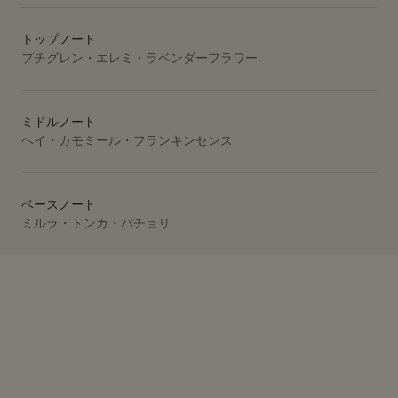
トップノート
プチグレン・エレミ・ラベンダーフラワー
ミドルノート
ヘイ・カモミール・フランキンセンス
ベースノート
ミルラ・トンカ・パチョリ
PDP Video Fullscreen Flowplayer
PDP Slice 40/60
PDP Slice 60/40
PDP carousel range
PDP FAQ