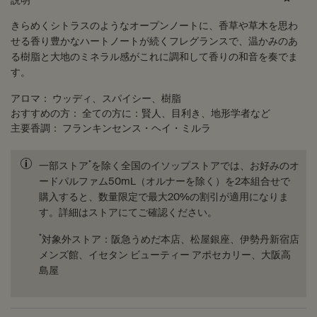
説明
きらめくシトラスのようなオープンノートに、香草や草木を思わ
せる香り豊かなハートノートが続くフレグランスで、温かみのあ
る樹脂と大地のミネラル感がこれに調和して香りの和音を奏でま
す。
アロマ：
ウッディ、スパイシー、樹脂
おすすめの方：
全ての方に：賢人、目利き、地形学者など
主要香調：
フランキンセンス・ヘイ・ミルラ
*
一部ストア
を除く全国のイソップストアでは、お好みのオ
ードパルファム50mL（オルナーを除く）を2本組合せで
購入すると、数量限定で最大20%の割引が適用になりま
す。詳細はストアにてご確認ください。
*
対象外ストア：阪急うめだ本店、松屋銀座、伊勢丹新宿店
メンズ館、イセタン ビューティー アポセカリー、大阪高
島屋