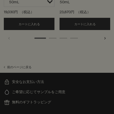
50mL
19,030円
（税込）
23,870円
（税込）
Add the ヒュイル オードパルファム to cart
Add the
カートに入れる
カートに入れる
前のページに戻る
安全なお支払い方法
ご希望に応じてサンプルをご用意
無料のギフトラッピング