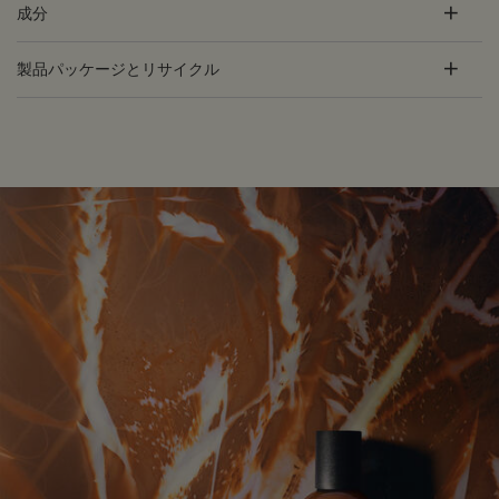
成分
製品パッケージとリサイクル
PDP Customer Service Banner
適用する方法