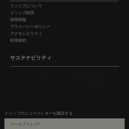
イソップについて
イソップ財団
採用情報
プライバシーポリシー
アクセシビリティ
利用規約
サステナビリティ
全てのイソップ製品はビーガン（動物由来成分不使用）で、
使用されている全ての成分においても、動物実験は行ってお
りません。イソップは、リーピングバニー認証並びにB corp
認証を取得しています。
詳しく見る
イソップのニュースレターを購読する
メールアドレス
*