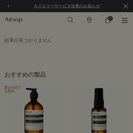
カスタマーサービス休業のお知らせ
0
店
カ
0 カート内の製
舗
ー
ト
メインコンテンツ
結果が見つかりません
おすすめの製品
愛され続け
る製品