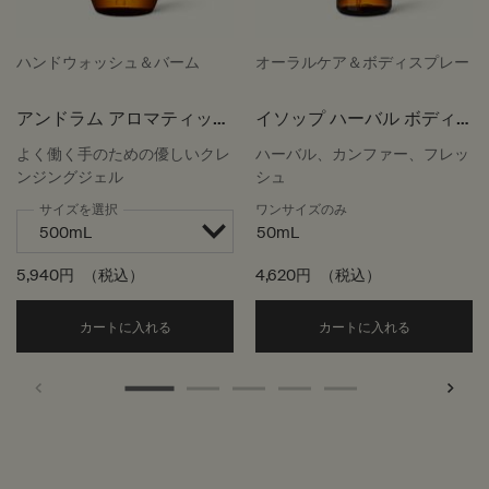
ハンドウォッシュ＆バーム
オーラルケア＆ボディスプレー
アンドラム アロマティック
イソップ ハーバル ボディ
ハンドウォッシュ
スプレー
よく働く手のための優しいクレ
ハーバル、カンファー、フレッ
ンジングジェル
シュ
サイズを選択
ワンサイズのみ
50mL
5,940円
（税込）
4,620円
（税込）
Add the アンドラム アロマティック ハンドウォッ
Add the
カートに入れる
カートに入れる