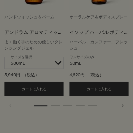
ハンドウォッシュ＆バーム
オーラルケア＆ボディスプレー
アンドラム アロマティック
イソップ ハーバル ボディ
ハンドウォッシュ
スプレー
よく働く手のための優しいクレ
ハーバル、カンファー、フレッ
ンジングジェル
シュ
サイズを選択
ワンサイズのみ
50mL
5,940円
（税込）
4,620円
（税込）
Add the アンドラム アロマティック ハンドウォッ
Add the
カートに入れる
カートに入れる