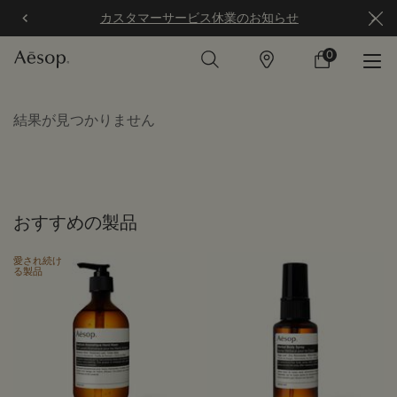
カスタマーサービス休業のお知らせ
0
店
カ
0 カート内の製
舗
ー
ト
メインコンテンツ
結果が見つかりません
おすすめの製品
愛され続け
る製品