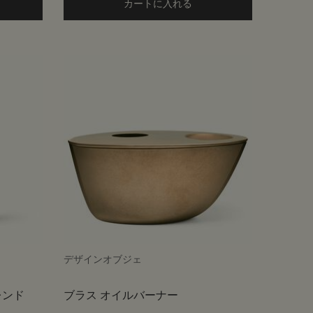
 the リムーブ to cart
カートに入れる
Add the デパーチャー キット 
デザインオブジェ
レンド
ブラス オイルバーナー