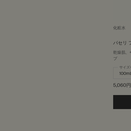
化粧水
パセリ 
乾燥肌、
プ
サイズ
5,060円