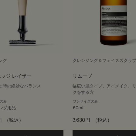
ング
クレンジング＆フェイススクラ
ッジ レイザー
リムーブ
た時の絶妙なバランス
幅広い肌タイプ、アイメイク、
クをする方
のみ
ワンサイズのみ
ング用品
60mL
円
（税込）
3,630円
（税込）