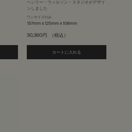
ュ
ヘンリー・ウィルソン・スタジオがデザイ
ンしました
ワンサイズのみ
157mm x 125mm x 108mm
30,360円
（税込）
d the シモーヌ オイルバーナーブレンド to cart
カートに入れる
Add the ブラス オイルバーナー