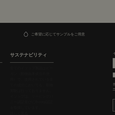
ご希望に応じてサンプルをご用意
サステナビリティ
全てのイソップ製品はビー
ガン（動物由来成分不使
用）で、使用されている全
ての成分においても、動物
実験は行っておりません。
イソップは、リーピングバ
ニー認証並びにB corp認証
を取得しています。
詳しく見る