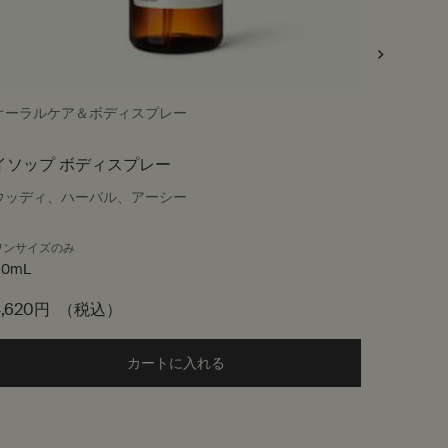
オーラルケア＆ボディスプレー
ボディク
イソップ ボディスプレー
ゼラニ
ウッディ、ハーバル、アーシー
グリーン
ワンサイズのみ
サイズ
50mL
4,620円
（税込）
6,160円
ボディスプレー to cart
カートに入れる
Add the イソップ ボディスプレー to 