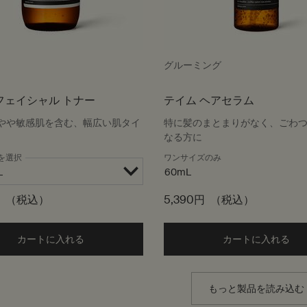
グルーミング
フェイシャル トナー
テイム ヘアセラム
やや敏感肌を含む、幅広い肌タイ
特に髪のまとまりがなく、ごわ
なる方に
を選択
ワンサイズのみ
60mL
（税込）
5,390円
（税込）
カートに入れる
Add the パセリ フェイシャル トナー to cart
カートに入れる
Ad
もっと製品を読み込む