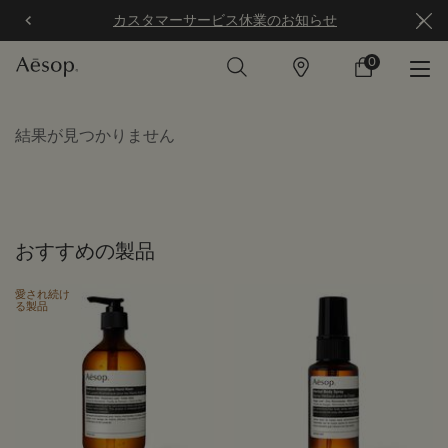
カスタマーサービス休業のお知らせ
0
店
カ
0 カート内の製
舗
ー
ト
メインコンテンツ
結果が見つかりません
おすすめの製品
愛され続け
る製品