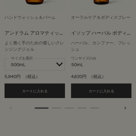
ハンドウォッシュ＆バーム
オーラルケア＆ボディスプレー
アンドラム アロマティック
イソップ ハーバル ボディ
ハンドウォッシュ
スプレー
よく働く手のための優しいクレ
ハーバル、カンファー、フレッ
ンジングジェル
シュ
サイズを選択
ワンサイズのみ
50mL
5,940円
（税込）
4,620円
（税込）
Add the アンドラム アロマティック ハンドウォッ
Add the
カートに入れる
カートに入れる