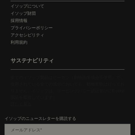
イソップについて
イソップ財団
採用情報
プライバシーポリシー
アクセシビリティ
利用規約
サステナビリティ
全てのイソップ製品はビーガン（動物由来成分不使用）で、
使用されている全ての成分においても、動物実験は行ってお
りません。イソップは、リーピングバニー認証並びにB corp
認証を取得しています。
詳しく見る
イソップのニュースレターを購読する
メールアドレス
*