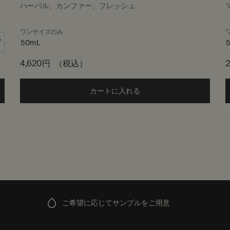
ハーバル、カンファー、フレッシュ
ワンサイズのみ
50mL
4,620円
（税込）
ム アロマティック ハンドウォッシュ to cart
カートに入れる
Add the イソップ ハーバル 
ご希望に応じてサンプルをご用意