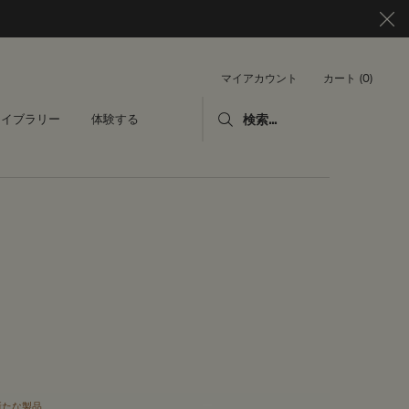
カート
0
マイアカウント
0 カート内の製品
ライブラリー
体験する
検索...
新たな製品
毎日の必需