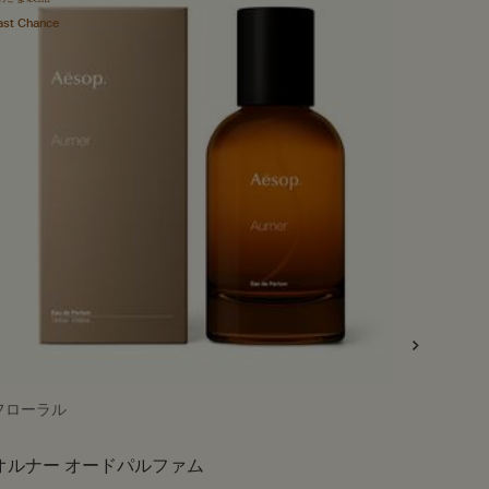
ast Chance
フローラル
ボディク
オルナー オードパルファム
ゼラニ