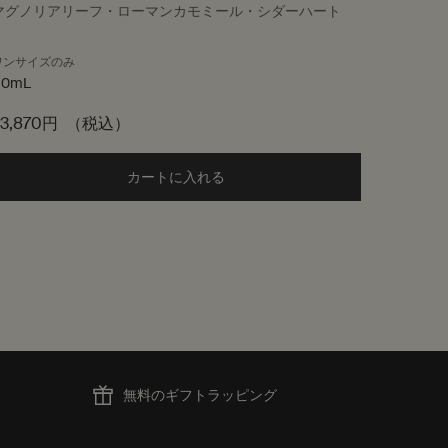
マグノリアリーフ・ローマンカモミール・シダーハート
グリーン
ワンサイズのみ
サイズ
50mL
23,870円
（税込）
6,160円
ボディスプレー to cart
カートに入れる
Add the オルナー オードパルファム t
無料のギフトラッピング