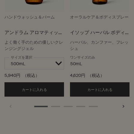
ハンドウォッシュ＆バーム
オーラルケア＆ボディスプレー
アンドラム アロマティック
イソップ ハーバル ボディ
ハンドウォッシュ
スプレー
よく働く手のための優しいクレ
ハーバル、カンファー、フレッ
ンジングジェル
シュ
サイズを選択
ワンサイズのみ
50mL
5,940円
（税込）
4,620円
（税込）
Add the アンドラム アロマティック ハンドウォッ
Add the
カートに入れる
カートに入れる