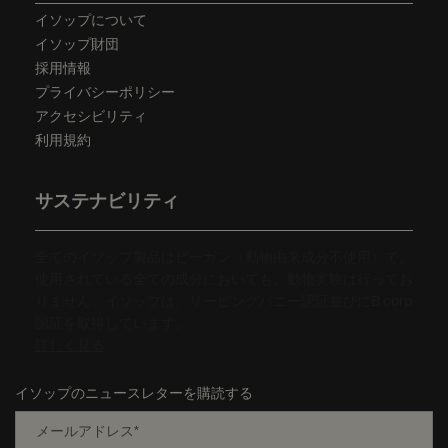
イソップについて
イソップ財団
採用情報
プライバシーポリシー
アクセシビリティ
利用規約
サステナビリティ
全てのイソップ製品はビーガン（動物由来成分不使用）で、
使用されている全ての成分においても、動物実験は行ってお
りません。イソップは、リーピングバニー認証並びにB corp
認証を取得しています。
詳しく見る
イソップのニュースレターを購読する
メールアドレス
*