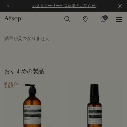
カスタマーサービス休業のお知らせ
0
店
カ
0 カート内の製
舗
ー
ト
メインコンテンツ
結果が見つかりません
おすすめの製品
愛され続け
る製品