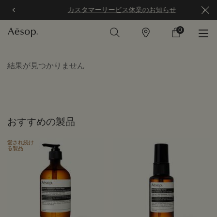
カスタマーサービス休業のお知らせ
0
店
カ
0 カート内の製
舗
ー
ト
メインコンテンツ
結果が見つかりません
おすすめの製品
愛され続け
る製品