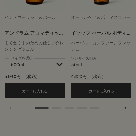
ハンドウォッシュ＆バーム
オーラルケア＆ボディスプレー
アンドラム アロマティック
イソップ ハーバル ボディ
ハンドウォッシュ
スプレー
よく働く手のための優しいクレ
ハーバル、カンファー、フレッ
ンジングジェル
シュ
サイズを選択
ワンサイズのみ
50mL
5,940円
（税込）
4,620円
（税込）
Add the アンドラム アロマティック ハンドウォッ
Add the
カートに入れる
カートに入れる