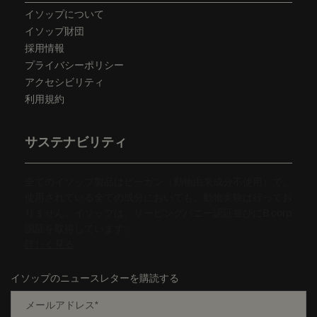
イソップについて
イソップ財団
採用情報
プライバシーポリシー
アクセシビリティ
利用規約
サステナビリティ
全てのイソップ製品はビーガン（動物由来成分不使用）で、
使用されている全ての成分においても、動物実験は行ってお
りません。イソップは、リーピングバニー認証並びにB corp
認証を取得しています。
詳しく見る
イソップのニュースレターを購読する
メールアドレス
*