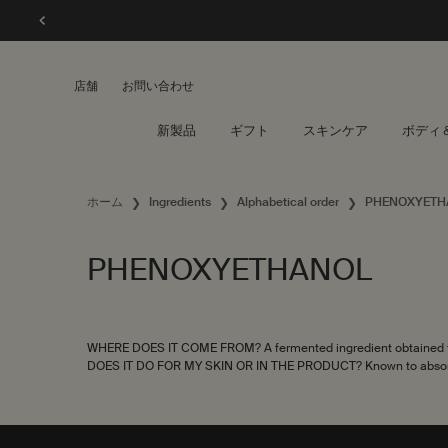
店舗
お問い合わせ
新製品
ギフト
スキンケア
ボディ
メインコンテンツ
ホーム
Ingredients
Alphabetical order
PHENOXYETH
PHENOXYETHANOL
WHERE DOES IT COME FROM? A fermented ingredient obtained fr
DOES IT DO FOR MY SKIN OR IN THE PRODUCT? Known to absorb w