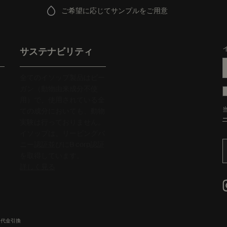
ご希望に応じてサンプルをご用意
サステナビリティ
全てのイソップ製品はビー
ガン（動物由来成分不使
用）で、使用されている全
ての成分においても、動物
実験は行っておりません。
イソップは、リーピングバ
ニー認証並びにB corp認証
を取得しています。
詳しく見る
代金引換