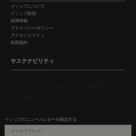
イソップについて
イソップ財団
採用情報
プライバシーポリシー
アクセシビリティ
利用規約
サステナビリティ
全てのイソップ製品はビーガン（動物由来成分不使用）で、
使用されている全ての成分においても、動物実験は行ってお
りません。イソップは、リーピングバニー認証並びにB corp
認証を取得しています。
詳しく見る
イソップのニュースレターを購読する
メールアドレス
*