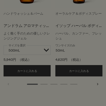
ハンドウォッシュ＆バーム
オーラルケア＆ボディスプレー
アンドラム アロマティック
イソップ ハーバル ボディ
ハンドウォッシュ
スプレー
よく働く手のための優しいクレ
ハーバル、カンファー、フレッ
ンジングジェル
シュ
サイズを選択
ワンサイズのみ
50mL
5,940円
（税込）
4,620円
（税込）
Add the アンドラム アロマティック ハンドウォッ
Add the
カートに入れる
カートに入れる