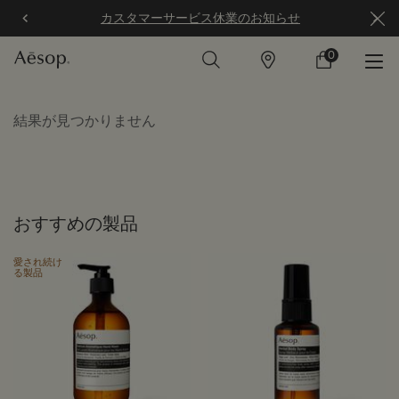
カスタマーサービス休業のお知らせ
0
店
カ
0 カート内の製
舗
ー
ト
メインコンテンツ
結果が見つかりません
おすすめの製品
愛され続け
る製品